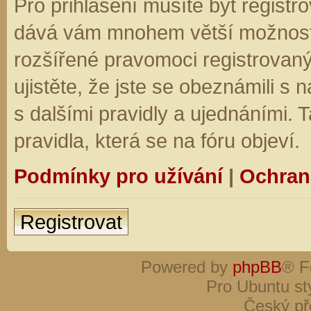
Pro přihlášení musíte být registro
dává vám mnohem větší možnosti.
rozšířené pravomoci registrovaný
ujistěte, že jste se obeznámili s
s dalšími pravidly a ujednáními. Ta
pravidla, která se na fóru objeví.
Podmínky pro užívání
|
Ochran
Registrovat
Powered by
phpBB
® F
Pro Ubuntu st
Český př