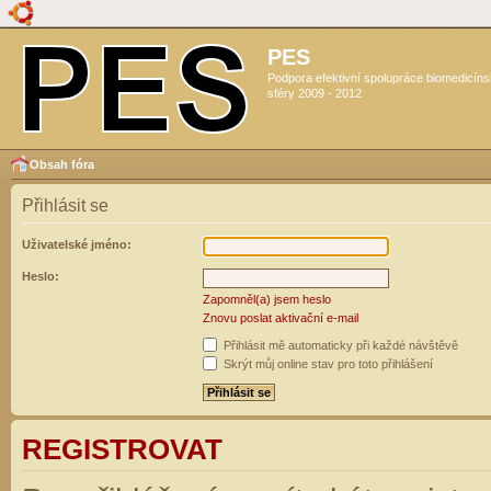
PES
Podpora efektivní spolupráce biomedicín
sféry 2009 - 2012
Obsah fóra
Přihlásit se
Uživatelské jméno:
Heslo:
Zapomněl(a) jsem heslo
Znovu poslat aktivační e-mail
Přihlásit mě automaticky při každé návštěvě
Skrýt můj online stav pro toto přihlášení
REGISTROVAT