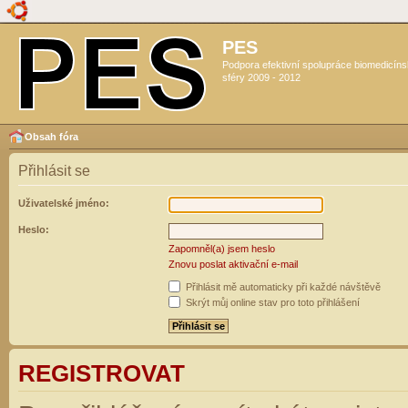
PES
Podpora efektivní spolupráce biomedicín
sféry 2009 - 2012
Obsah fóra
Přihlásit se
Uživatelské jméno:
Heslo:
Zapomněl(a) jsem heslo
Znovu poslat aktivační e-mail
Přihlásit mě automaticky při každé návštěvě
Skrýt můj online stav pro toto přihlášení
REGISTROVAT