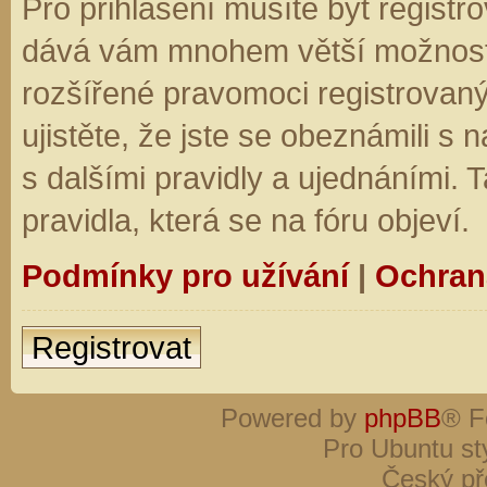
Pro přihlášení musíte být registro
dává vám mnohem větší možnosti.
rozšířené pravomoci registrovaný
ujistěte, že jste se obeznámili s
s dalšími pravidly a ujednáními. Ta
pravidla, která se na fóru objeví.
Podmínky pro užívání
|
Ochran
Registrovat
Powered by
phpBB
® F
Pro Ubuntu st
Český př