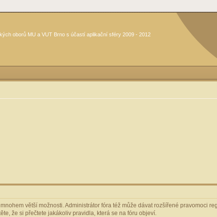
kých oborů MU a VUT Brno s účastí aplikační sféry 2009 - 2012
m mnohem větší možnosti. Administrátor fóra též může dávat rozšířené pravomoci regi
e, že si přečtete jakákoliv pravidla, která se na fóru objeví.