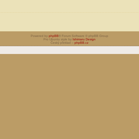
Powered by
phpBB
® Forum Software © phpBB Group
Pro Ubuntu style by
Ishimaru Design
Český překlad –
phpBB.cz