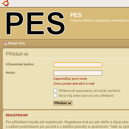
PES
Podpora efektivní spolupráce biomedicíns
Obsah fóra
Přihlásit se
Uživatelské jméno:
Heslo:
Zapomněl(a) jsem heslo
Znovu poslat aktivační e-mail
Přihlásit mě automaticky při každé návštěvě
Skrýt můj online stav pro toto přihlášení
REGISTROVAT
Pro přihlášení musíte být registrován. Registrace trvá jen pár vteřin a dává vá
s našimi podmínkami pro použití a s dalšími pravidly a ujednáními. Také se ujistět