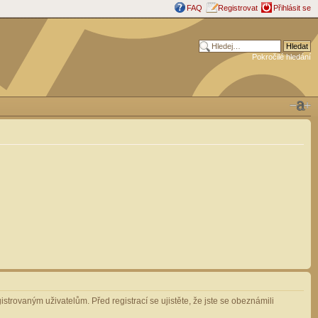
FAQ
Registrovat
Přihlásit se
Pokročilé hledání
strovaným uživatelům. Před registrací se ujistěte, že jste se obeznámili