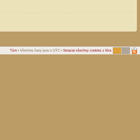
Tým
• Všechny časy jsou v UTC •
Smazat všechny cookies z fóra