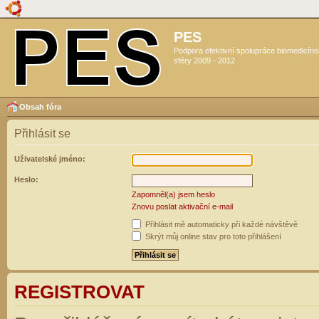
PES
Podpora efektivní spolupráce biomedicín
sféry 2009 - 2012
Obsah fóra
Přihlásit se
Uživatelské jméno:
Heslo:
Zapomněl(a) jsem heslo
Znovu poslat aktivační e-mail
Přihlásit mě automaticky při každé návštěvě
Skrýt můj online stav pro toto přihlášení
REGISTROVAT