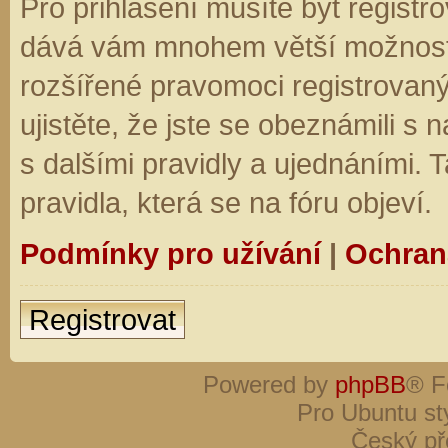
Pro přihlášení musíte být registro
dává vám mnohem větší možnosti.
rozšířené pravomoci registrovaný
ujistěte, že jste se obeznámili s
s dalšími pravidly a ujednáními. Ta
pravidla, která se na fóru objeví.
Podmínky pro užívání
|
Ochran
Registrovat
Powered by
phpBB
® F
Pro Ubuntu st
Český př