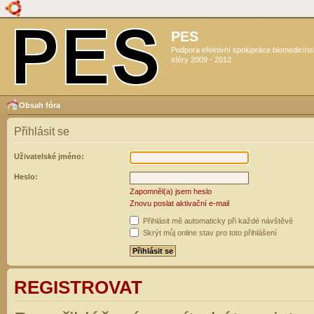
PES
Podpora efektivní spolupráce biomedicín
sféry 2009 - 2012
Obsah fóra
Přihlásit se
Uživatelské jméno:
Heslo:
Zapomněl(a) jsem heslo
Znovu poslat aktivační e-mail
Přihlásit mě automaticky při každé návštěvě
Skrýt můj online stav pro toto přihlášení
REGISTROVAT