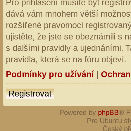
Pro přihlášení musíte být registro
dává vám mnohem větší možnosti.
rozšířené pravomoci registrovaný
ujistěte, že jste se obeznámili s
s dalšími pravidly a ujednáními. Ta
pravidla, která se na fóru objeví.
Podmínky pro užívání
|
Ochran
Registrovat
Powered by
phpBB
® F
Pro Ubuntu st
Český př