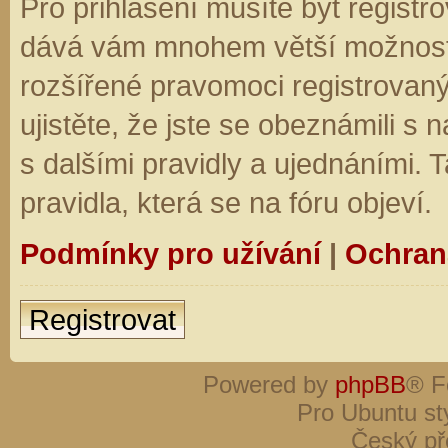
Pro přihlášení musíte být registro
dává vám mnohem větší možnosti.
rozšířené pravomoci registrovaný
ujistěte, že jste se obeznámili s
s dalšími pravidly a ujednáními. Ta
pravidla, která se na fóru objeví.
Podmínky pro užívání
|
Ochran
Registrovat
Powered by
phpBB
® F
Pro Ubuntu st
Český př