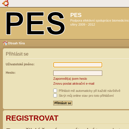
PES
Podpora efektivní spolupráce biomedicín
sféry 2009 - 2012
Obsah fóra
Přihlásit se
Uživatelské jméno:
Heslo:
Zapomněl(a) jsem heslo
Znovu poslat aktivační e-mail
Přihlásit mě automaticky při každé návštěvě
Skrýt můj online stav pro toto přihlášení
REGISTROVAT