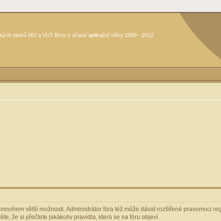
kých oborů MU a VUT Brno s účastí aplikační sféry 2009 - 2012
m mnohem větší možnosti. Administrátor fóra též může dávat rozšířené pravomoci regi
e, že si přečtete jakákoliv pravidla, která se na fóru objeví.