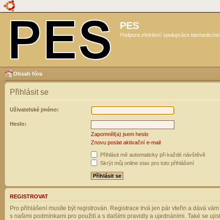
PES
Podpora efektivní spolupráce biomedicíns
Obsah fóra
Přihlásit se
Uživatelské jméno:
Heslo:
Zapomněl(a) jsem heslo
Znovu poslat aktivační e-mail
Přihlásit mě automaticky při každé návštěvě
Skrýt můj online stav pro toto přihlášení
REGISTROVAT
Pro přihlášení musíte být registrován. Registrace trvá jen pár vteřin a dává vá
s našimi podmínkami pro použití a s dalšími pravidly a ujednáními. Také se ujistět