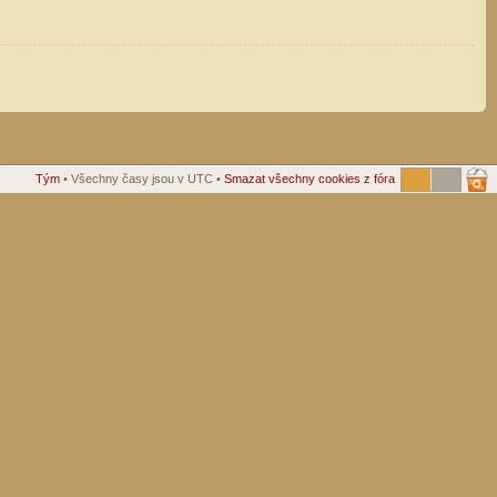
Tým
• Všechny časy jsou v UTC •
Smazat všechny cookies z fóra