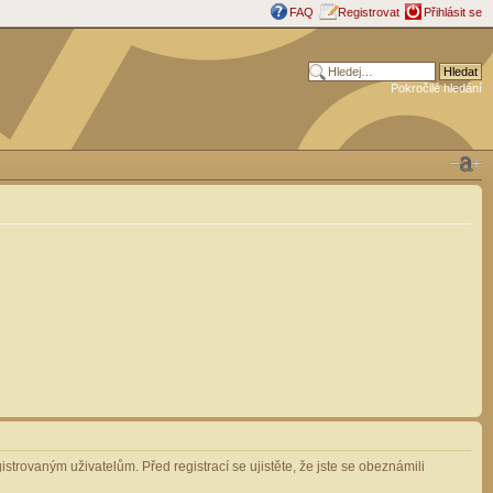
FAQ
Registrovat
Přihlásit se
Pokročilé hledání
strovaným uživatelům. Před registrací se ujistěte, že jste se obeznámili