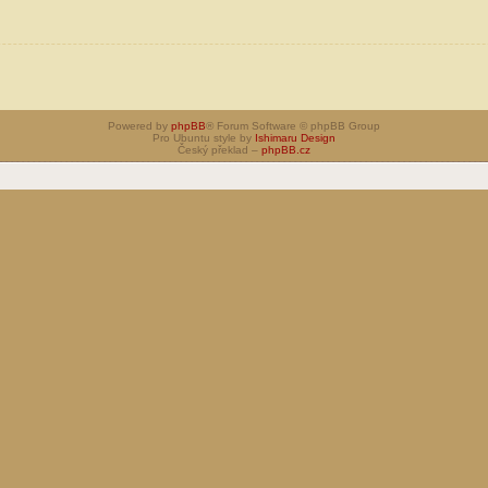
Powered by
phpBB
® Forum Software © phpBB Group
Pro Ubuntu style by
Ishimaru Design
Český překlad –
phpBB.cz