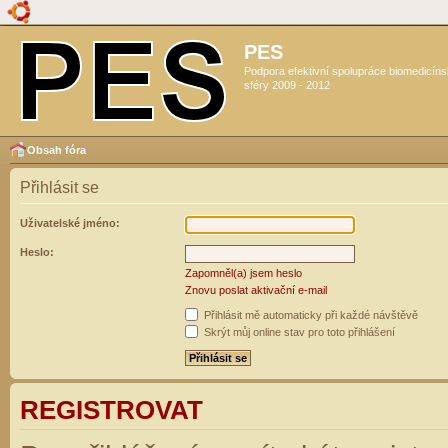
PES
Podpora efektivní spolupráce biomedicín
sféry 2009 - 2012
Obsah fóra
Přihlásit se
Uživatelské jméno:
Heslo:
Zapomněl(a) jsem heslo
Znovu poslat aktivační e-mail
Přihlásit mě automaticky při každé návštěvě
Skrýt můj online stav pro toto přihlášení
REGISTROVAT