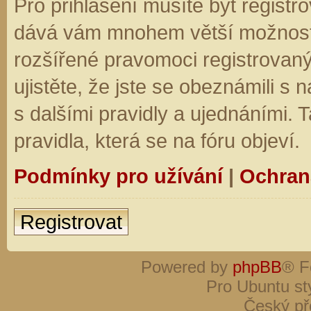
Pro přihlášení musíte být registro
dává vám mnohem větší možnosti.
rozšířené pravomoci registrovaný
ujistěte, že jste se obeznámili s
s dalšími pravidly a ujednáními. Ta
pravidla, která se na fóru objeví.
Podmínky pro užívání
|
Ochran
Registrovat
Powered by
phpBB
® F
Pro Ubuntu st
Český př