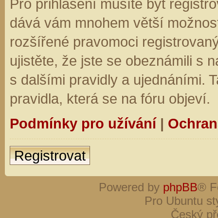
Pro přihlášení musíte být registro
dává vám mnohem větší možnosti.
rozšířené pravomoci registrovaný
ujistěte, že jste se obeznámili s
s dalšími pravidly a ujednáními. Ta
pravidla, která se na fóru objeví.
Podmínky pro užívání
|
Ochran
Registrovat
Powered by
phpBB
® F
Pro Ubuntu st
Český př