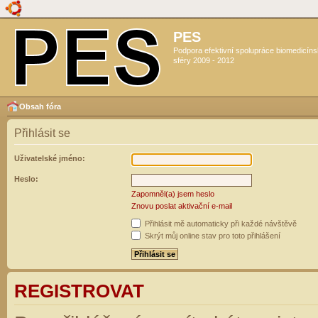
PES
Podpora efektivní spolupráce biomedicín
sféry 2009 - 2012
Obsah fóra
Přihlásit se
Uživatelské jméno:
Heslo:
Zapomněl(a) jsem heslo
Znovu poslat aktivační e-mail
Přihlásit mě automaticky při každé návštěvě
Skrýt můj online stav pro toto přihlášení
REGISTROVAT