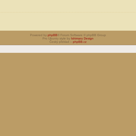
Powered by
phpBB
® Forum Software © phpBB Group
Pro Ubuntu style by
Ishimaru Design
Český překlad –
phpBB.cz