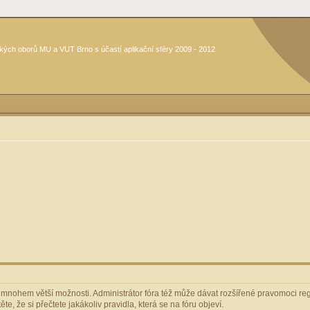
kých oborů MU a VUT Brno s účastí aplikační sféry 2009 - 2012
m mnohem větší možnosti. Administrátor fóra též může dávat rozšířené pravomoci regi
e, že si přečtete jakákoliv pravidla, která se na fóru objeví.