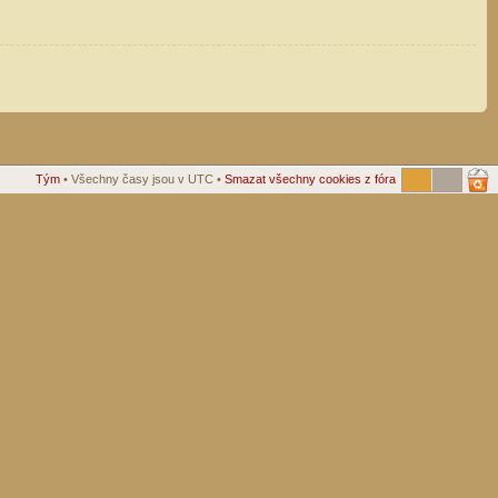
Tým
• Všechny časy jsou v UTC •
Smazat všechny cookies z fóra