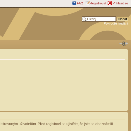
FAQ
Registrovat
Přihlásit se
Pokročilé hledání
strovaným uživatelům. Před registrací se ujistěte, že jste se obeznámili