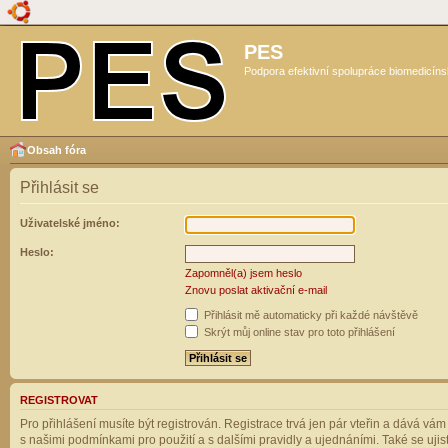
PES
Podpora efektivní spolupráce biomedicíns
Obsah fóra
Přihlásit se
Uživatelské jméno:
Heslo:
Zapomněl(a) jsem heslo
Znovu poslat aktivační e-mail
Přihlásit mě automaticky při každé návštěvě
Skrýt můj online stav pro toto přihlášení
REGISTROVAT
Pro přihlášení musíte být registrován. Registrace trvá jen pár vteřin a dává vá
s našimi podmínkami pro použití a s dalšími pravidly a ujednáními. Také se ujistět