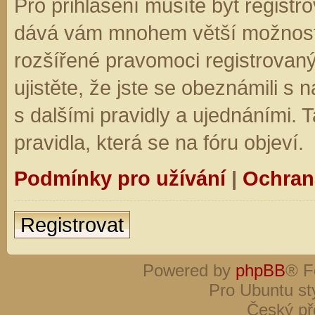
Pro přihlášení musíte být registro
dává vám mnohem větší možnosti.
rozšířené pravomoci registrovaný
ujistěte, že jste se obeznámili s
s dalšími pravidly a ujednáními. Ta
pravidla, která se na fóru objeví.
Podmínky pro užívání
|
Ochran
Registrovat
Powered by
phpBB
® F
Pro Ubuntu st
Český př