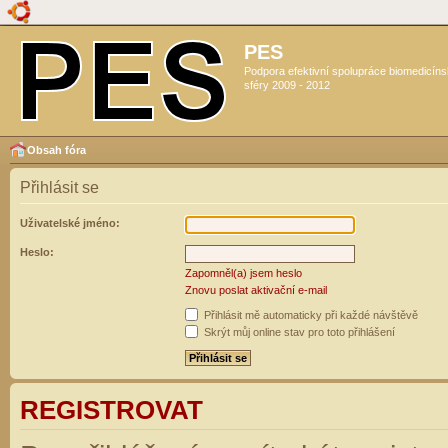
PES
Podpora efektivní spolupráce biomedicín
sféry 2009 - 2012
Obsah fóra
Přihlásit se
Uživatelské jméno:
Heslo:
Zapomněl(a) jsem heslo
Znovu poslat aktivační e-mail
Přihlásit mě automaticky při každé návštěvě
Skrýt můj online stav pro toto přihlášení
REGISTROVAT