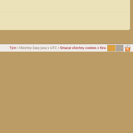
Tým
• Všechny časy jsou v UTC •
Smazat všechny cookies z fóra