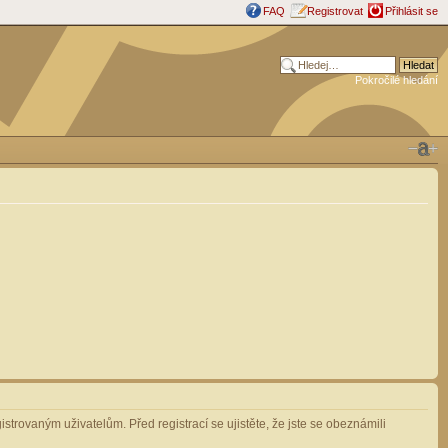
FAQ
Registrovat
Přihlásit se
Pokročilé hledání
strovaným uživatelům. Před registrací se ujistěte, že jste se obeznámili