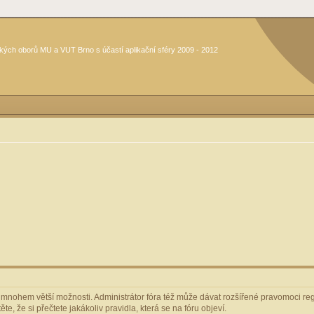
kých oborů MU a VUT Brno s účastí aplikační sféry 2009 - 2012
m mnohem větší možnosti. Administrátor fóra též může dávat rozšířené pravomoci regi
e, že si přečtete jakákoliv pravidla, která se na fóru objeví.