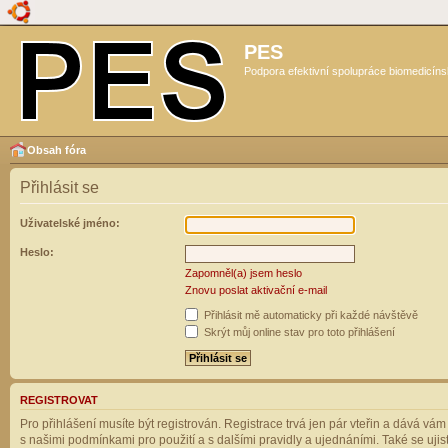
PES
Podpora efektivní spolupráce biomedicíns
Obsah fóra
Přihlásit se
Uživatelské jméno:
Heslo:
Zapomněl(a) jsem heslo
Znovu poslat aktivační e-mail
Přihlásit mě automaticky při každé návštěvě
Skrýt můj online stav pro toto přihlášení
REGISTROVAT
Pro přihlášení musíte být registrován. Registrace trvá jen pár vteřin a dává vá
s našimi podmínkami pro použití a s dalšími pravidly a ujednáními. Také se ujistět