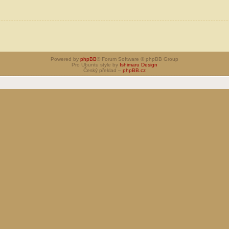
Powered by
phpBB
® Forum Software © phpBB Group
Pro Ubuntu style by
Ishimaru Design
Český překlad –
phpBB.cz