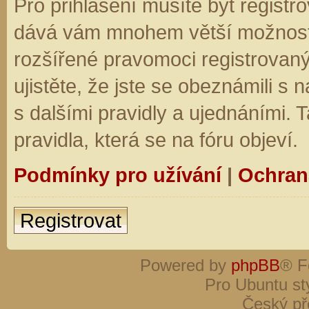
Pro přihlášení musíte být registro
dává vám mnohem větší možnosti.
rozšířené pravomoci registrovaný
ujistěte, že jste se obeznámili s
s dalšími pravidly a ujednáními. Ta
pravidla, která se na fóru objeví.
Podmínky pro užívání
|
Ochran
Registrovat
Powered by
phpBB
® F
Pro Ubuntu st
Český př