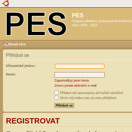
PES
Podpora efektivní spolupráce biomedicín
sféry 2009 - 2012
Obsah fóra
Přihlásit se
Uživatelské jméno:
Heslo:
Zapomněl(a) jsem heslo
Znovu poslat aktivační e-mail
Přihlásit mě automaticky při každé návštěvě
Skrýt můj online stav pro toto přihlášení
REGISTROVAT