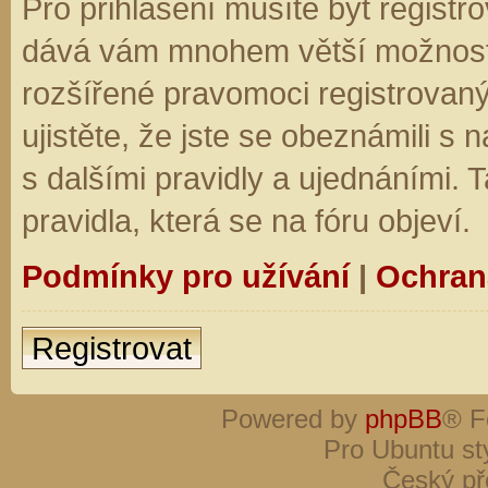
Pro přihlášení musíte být registro
dává vám mnohem větší možnosti.
rozšířené pravomoci registrovaný
ujistěte, že jste se obeznámili s
s dalšími pravidly a ujednáními. Ta
pravidla, která se na fóru objeví.
Podmínky pro užívání
|
Ochran
Registrovat
Powered by
phpBB
® F
Pro Ubuntu st
Český př