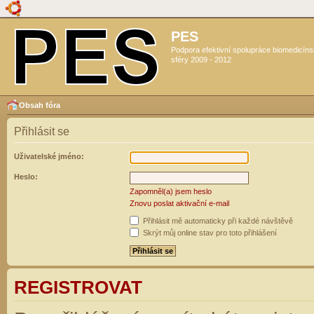
PES
Podpora efektivní spolupráce biomedicín
sféry 2009 - 2012
Obsah fóra
Přihlásit se
Uživatelské jméno:
Heslo:
Zapomněl(a) jsem heslo
Znovu poslat aktivační e-mail
Přihlásit mě automaticky při každé návštěvě
Skrýt můj online stav pro toto přihlášení
REGISTROVAT