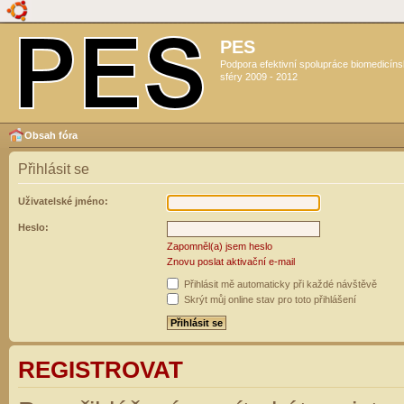
PES
Podpora efektivní spolupráce biomedicín
sféry 2009 - 2012
Obsah fóra
Přihlásit se
Uživatelské jméno:
Heslo:
Zapomněl(a) jsem heslo
Znovu poslat aktivační e-mail
Přihlásit mě automaticky při každé návštěvě
Skrýt můj online stav pro toto přihlášení
REGISTROVAT