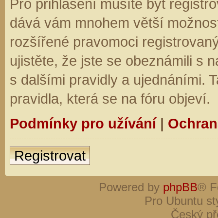
Pro přihlášení musíte být registro
dává vám mnohem větší možnosti.
rozšířené pravomoci registrovaný
ujistěte, že jste se obeznámili s
s dalšími pravidly a ujednáními. Ta
pravidla, která se na fóru objeví.
Podmínky pro užívání
|
Ochran
Registrovat
Powered by
phpBB
® F
Pro Ubuntu st
Český př