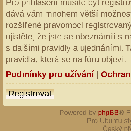
Pro přihlášení musíte být registro
dává vám mnohem větší možnosti.
rozšířené pravomoci registrovaný
ujistěte, že jste se obeznámili s
s dalšími pravidly a ujednáními. Ta
pravidla, která se na fóru objeví.
Podmínky pro užívání
|
Ochran
Registrovat
Powered by
phpBB
® F
Pro Ubuntu st
Český př