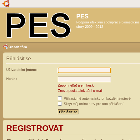
PES
Podpora efektivní spolupráce biomedicín
sféry 2009 - 2012
Obsah fóra
Přihlásit se
Uživatelské jméno:
Heslo:
Zapomněl(a) jsem heslo
Znovu poslat aktivační e-mail
Přihlásit mě automaticky při každé návštěvě
Skrýt můj online stav pro toto přihlášení
REGISTROVAT