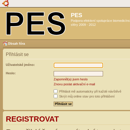
PES
Podpora efektivní spolupráce biomedicín
sféry 2009 - 2012
Obsah fóra
Přihlásit se
Uživatelské jméno:
Heslo:
Zapomněl(a) jsem heslo
Znovu poslat aktivační e-mail
Přihlásit mě automaticky při každé návštěvě
Skrýt můj online stav pro toto přihlášení
REGISTROVAT