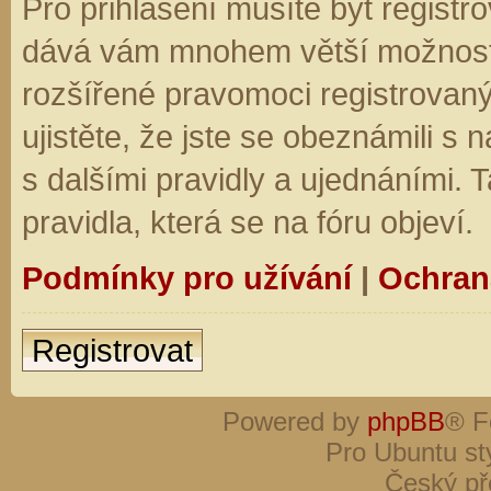
Pro přihlášení musíte být registro
dává vám mnohem větší možnosti.
rozšířené pravomoci registrovaný
ujistěte, že jste se obeznámili s
s dalšími pravidly a ujednáními. Ta
pravidla, která se na fóru objeví.
Podmínky pro užívání
|
Ochran
Registrovat
Powered by
phpBB
® F
Pro Ubuntu st
Český př