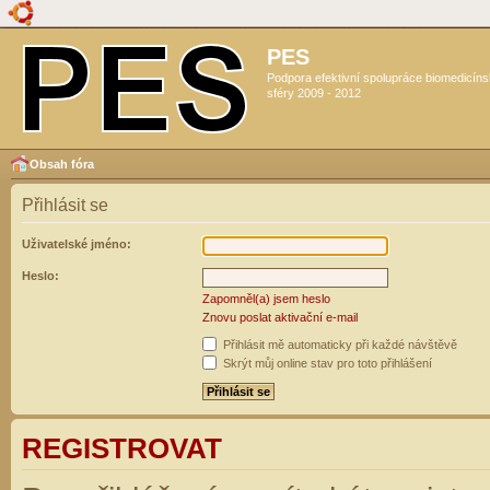
PES
Podpora efektivní spolupráce biomedicín
sféry 2009 - 2012
Obsah fóra
Přihlásit se
Uživatelské jméno:
Heslo:
Zapomněl(a) jsem heslo
Znovu poslat aktivační e-mail
Přihlásit mě automaticky při každé návštěvě
Skrýt můj online stav pro toto přihlášení
REGISTROVAT