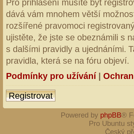
Pro přihlášení musíte být registro
dává vám mnohem větší možnosti.
rozšířené pravomoci registrovaný
ujistěte, že jste se obeznámili s
s dalšími pravidly a ujednáními. Ta
pravidla, která se na fóru objeví.
Podmínky pro užívání
|
Ochran
Registrovat
Powered by
phpBB
® F
Pro Ubuntu st
Český př