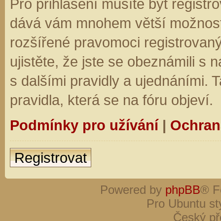
Pro přihlášení musíte být registro
dává vám mnohem větší možnosti.
rozšířené pravomoci registrovaný
ujistěte, že jste se obeznámili s
s dalšími pravidly a ujednáními. Ta
pravidla, která se na fóru objeví.
Podmínky pro užívání
|
Ochran
Registrovat
Powered by
phpBB
® F
Pro Ubuntu st
Český př