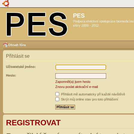
PES
Podpora efektivní spolupráce biomedicín
sféry 2009 - 2012
Obsah fóra
Přihlásit se
Uživatelské jméno:
Heslo:
Zapomněl(a) jsem heslo
Znovu poslat aktivační e-mail
Přihlásit mě automaticky při každé návštěvě
Skrýt můj online stav pro toto přihlášení
REGISTROVAT