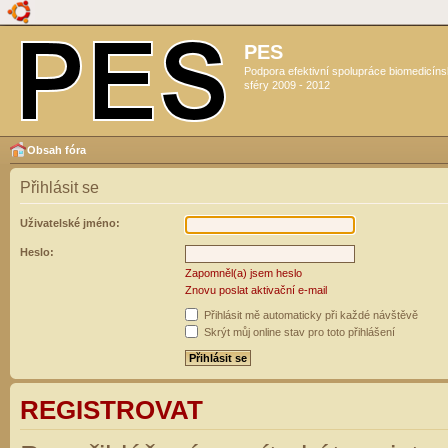
PES
Podpora efektivní spolupráce biomedicín
sféry 2009 - 2012
Obsah fóra
Přihlásit se
Uživatelské jméno:
Heslo:
Zapomněl(a) jsem heslo
Znovu poslat aktivační e-mail
Přihlásit mě automaticky při každé návštěvě
Skrýt můj online stav pro toto přihlášení
REGISTROVAT