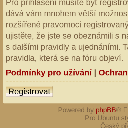
Pro přihlášení musíte být registro
dává vám mnohem větší možnosti.
rozšířené pravomoci registrovaný
ujistěte, že jste se obeznámili s
s dalšími pravidly a ujednáními. Ta
pravidla, která se na fóru objeví.
Podmínky pro užívání
|
Ochran
Registrovat
Powered by
phpBB
® F
Pro Ubuntu st
Český př