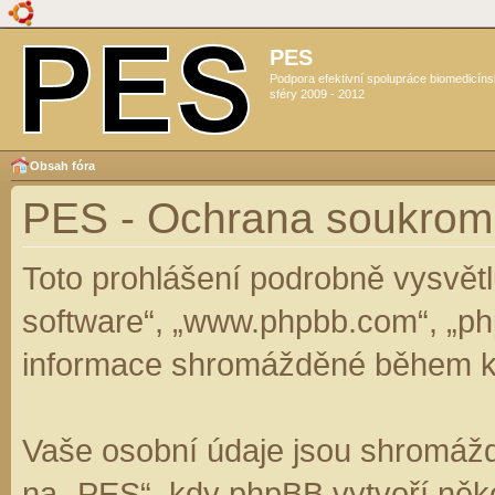
PES
Podpora efektivní spolupráce biomedicín
sféry 2009 - 2012
Obsah fóra
PES - Ochrana soukrom
Toto prohlášení podrobně vysvět
software“, „www.phpbb.com“, „ph
informace shromážděné během k
Vaše osobní údaje jsou shromáž
na „PES“, kdy phpBB vytvoří něko