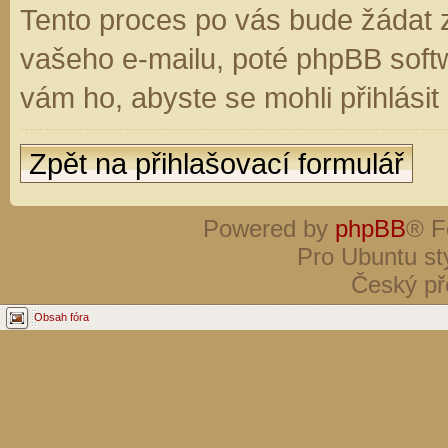
Tento proces po vás bude žádat 
vašeho e-mailu, poté phpBB soft
vám ho, abyste se mohli přihlási
Zpět na přihlašovací formulář
Powered by
phpBB
® F
Pro Ubuntu st
Český př
Obsah fóra