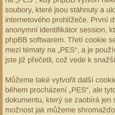
soubory, které jsou stáhnuty a 
internetového prohlížeče. První d
anonymní identifikátor session, k
phpBB softwarem. Třetí cookie se
mezi tématy na „PES“, a je použí
jste již přečetli, což vede k sna
Můžeme také vytvořit další cooki
během procházení „PES“, ale tyt
dokumentu, který se zaobírá jen 
možnost jak můžeme shromažďova