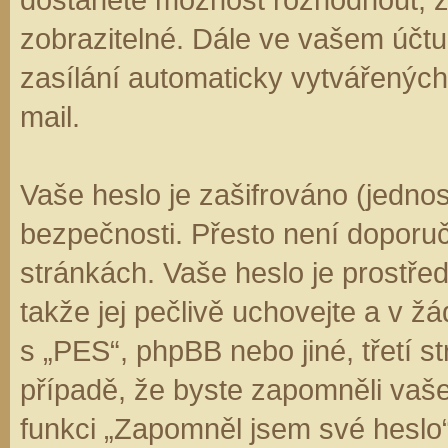
zobrazitelné. Dále ve vašem účt
zasílání automaticky vytvářenýc
mail.
Vaše heslo je zašifrováno (jedno
bezpečnosti. Přesto není doporuč
stránkách. Vaše heslo je prostře
takže jej pečlivě uchovejte a v 
s „PES“, phpBB nebo jiné, třetí s
případě, že byste zapomněli vaš
funkci „Zapomněl jsem své hesl