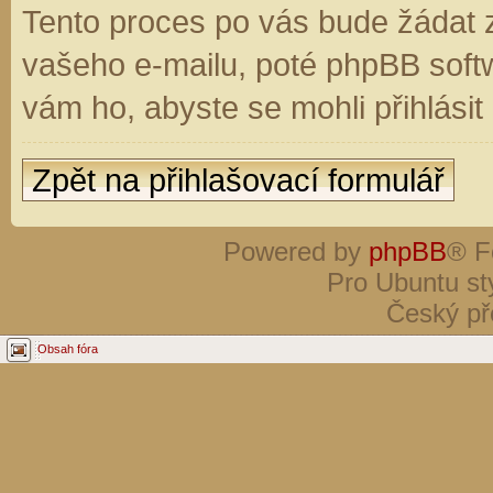
Tento proces po vás bude žádat 
vašeho e-mailu, poté phpBB soft
vám ho, abyste se mohli přihlási
Zpět na přihlašovací formulář
Powered by
phpBB
® F
Pro Ubuntu st
Český př
Obsah fóra