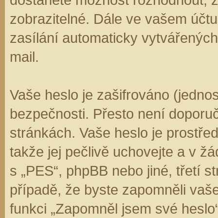
zobrazitelné. Dále ve vašem účt
zasílání automaticky vytvářenýc
mail.
Vaše heslo je zašifrováno (jedno
bezpečnosti. Přesto není doporuč
stránkách. Vaše heslo je prostře
takže jej pečlivě uchovejte a v 
s „PES“, phpBB nebo jiné, třetí s
případě, že byste zapomněli vaš
funkci „Zapomněl jsem své hesl