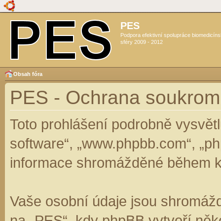
PES
Podpora efektivní spolupráce biomedicín
sféry 2009 - 2012
Obsah fóra
PES - Ochrana soukrom
Toto prohlášení podrobně vysvět
software“, „www.phpbb.com“, „ph
informace shromážděné během k
Vaše osobní údaje jsou shromáž
na „PES“, kdy phpBB vytvoří něko