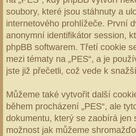
soubory, které jsou stáhnuty a 
internetového prohlížeče. První d
anonymní identifikátor session, k
phpBB softwarem. Třetí cookie se
mezi tématy na „PES“, a je použí
jste již přečetli, což vede k sna
Můžeme také vytvořit další cooki
během procházení „PES“, ale tyt
dokumentu, který se zaobírá jen 
možnost jak můžeme shromažďova