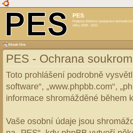
PES
Podpora efektivní spolupráce biomedicín
sféry 2009 - 2012
Obsah fóra
PES - Ochrana soukrom
Toto prohlášení podrobně vysvět
software“, „www.phpbb.com“, „ph
informace shromážděné během k
Vaše osobní údaje jsou shromáž
na „PES“, kdy phpBB vytvoří něko