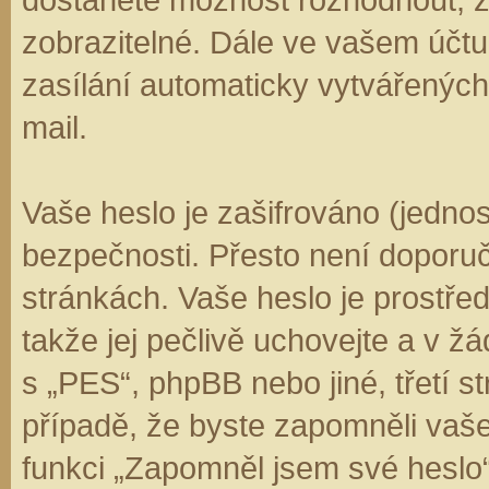
zobrazitelné. Dále ve vašem účt
zasílání automaticky vytvářenýc
mail.
Vaše heslo je zašifrováno (jedno
bezpečnosti. Přesto není doporuč
stránkách. Vaše heslo je prostře
takže jej pečlivě uchovejte a v 
s „PES“, phpBB nebo jiné, třetí s
případě, že byste zapomněli vaš
funkci „Zapomněl jsem své hesl