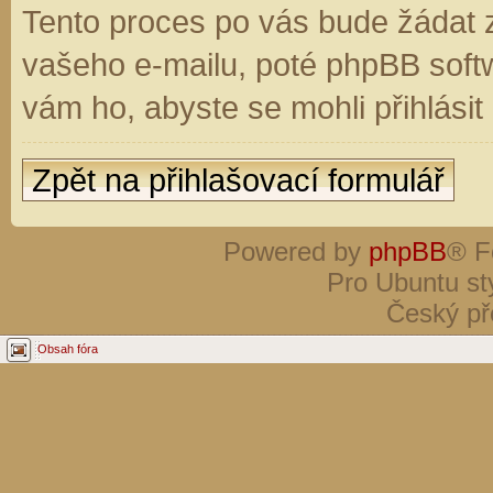
Tento proces po vás bude žádat 
vašeho e-mailu, poté phpBB soft
vám ho, abyste se mohli přihlási
Zpět na přihlašovací formulář
Powered by
phpBB
® F
Pro Ubuntu st
Český př
Obsah fóra