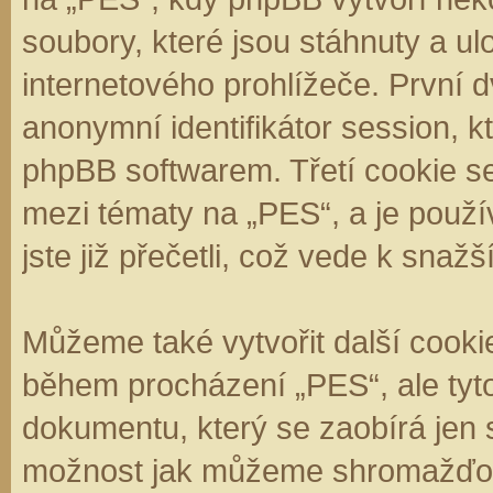
soubory, které jsou stáhnuty a 
internetového prohlížeče. První d
anonymní identifikátor session, k
phpBB softwarem. Třetí cookie se
mezi tématy na „PES“, a je použí
jste již přečetli, což vede k sna
Můžeme také vytvořit další cooki
během procházení „PES“, ale tyt
dokumentu, který se zaobírá jen 
možnost jak můžeme shromažďova