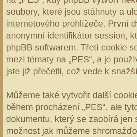
soubory, které jsou stáhnuty a 
internetového prohlížeče. První d
anonymní identifikátor session, k
phpBB softwarem. Třetí cookie se
mezi tématy na „PES“, a je použí
jste již přečetli, což vede k sna
Můžeme také vytvořit další cooki
během procházení „PES“, ale tyt
dokumentu, který se zaobírá jen 
možnost jak můžeme shromažďova