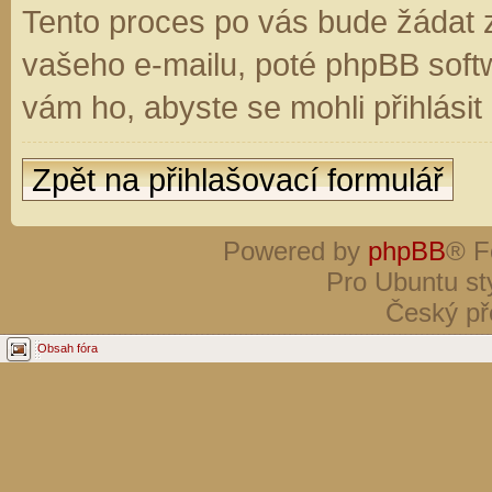
Tento proces po vás bude žádat 
vašeho e-mailu, poté phpBB soft
vám ho, abyste se mohli přihlási
Zpět na přihlašovací formulář
Powered by
phpBB
® F
Pro Ubuntu st
Český př
Obsah fóra