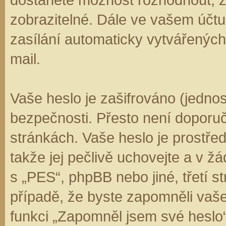
zobrazitelné. Dále ve vašem účt
zasílání automaticky vytvářenýc
mail.
Vaše heslo je zašifrováno (jedno
bezpečnosti. Přesto není doporuč
stránkách. Vaše heslo je prostře
takže jej pečlivě uchovejte a v 
s „PES“, phpBB nebo jiné, třetí s
případě, že byste zapomněli vaš
funkci „Zapomněl jsem své hesl