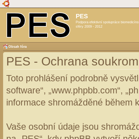
PES
Podpora efektivní spolupráce biomedicín
sféry 2009 - 2012
Obsah fóra
PES - Ochrana soukrom
Toto prohlášení podrobně vysvět
software“, „www.phpbb.com“, „ph
informace shromážděné během k
Vaše osobní údaje jsou shromáž
na „PES“, kdy phpBB vytvoří něko