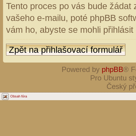
Tento proces po vás bude žádat 
vašeho e-mailu, poté phpBB soft
vám ho, abyste se mohli přihlási
Zpět na přihlašovací formulář
Powered by
phpBB
® F
Pro Ubuntu st
Český př
Obsah fóra