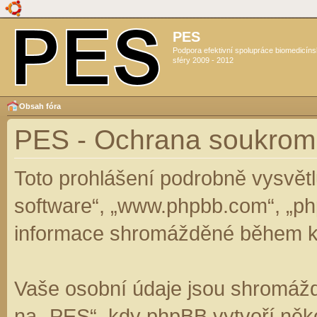
PES
Podpora efektivní spolupráce biomedicín
sféry 2009 - 2012
Obsah fóra
PES - Ochrana soukrom
Toto prohlášení podrobně vysvět
software“, „www.phpbb.com“, „ph
informace shromážděné během k
Vaše osobní údaje jsou shromáž
na „PES“, kdy phpBB vytvoří něko