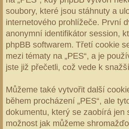
soubory, které jsou stáhnuty a 
internetového prohlížeče. První d
anonymní identifikátor session, k
phpBB softwarem. Třetí cookie se
mezi tématy na „PES“, a je použí
jste již přečetli, což vede k sna
Můžeme také vytvořit další cooki
během procházení „PES“, ale tyt
dokumentu, který se zaobírá jen 
možnost jak můžeme shromažďova