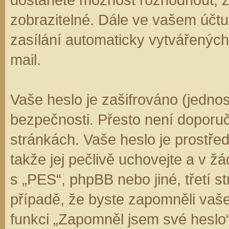
zobrazitelné. Dále ve vašem účt
zasílání automaticky vytvářenýc
mail.
Vaše heslo je zašifrováno (jedno
bezpečnosti. Přesto není doporuč
stránkách. Vaše heslo je prostře
takže jej pečlivě uchovejte a v 
s „PES“, phpBB nebo jiné, třetí s
případě, že byste zapomněli vaš
funkci „Zapomněl jsem své hesl