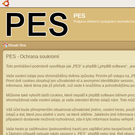
PES
Podpora efektivní spolupráce biomedicíns
Obsah fóra
PES - Ochrana soukromí
Toto prohlášení podrobně vysvětluje jak „PES“ a phpBB („phpBB software“, „
Vaše osobní údaje jsou shromážděny dvěma způsoby. Prvním při vstupu na „PES“
První dvě cookies obsahují jen uživatelské-id a anonymní identifikátor session
informace, které téma jste již přečetli, což vede k snažšímu a pohodlnějšímu po
Můžeme také vytvořit další cookies, které nepatří k phpBB software během pro
shromažďovat vaše osobní údaje, je vaše odeslání těchto údajů nám. Toto může z
Váš účet bude přinejmenším obsahovat uživatelské jméno, osobní heslo, použí
údajů a dat, které jsou platné v zemi, ve které sídlíme. Jakékoliv jiné infor
případech dostanete možnost rozhodnout, zda-li tyto informace budou veřejně 
Vaše heslo je zašifrováno (jednosměrný hash) pro zajištění jeho bezpečnosti. P
v žádném případě nebude nikdo spojený s „PES“, phpBB nebo jiné, třetí stran