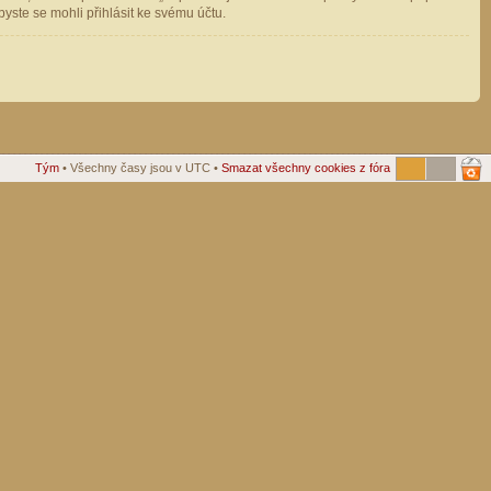
ste se mohli přihlásit ke svému účtu.
Tým
• Všechny časy jsou v UTC •
Smazat všechny cookies z fóra