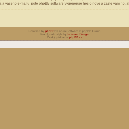
 a vašeho e-mailu, poté phpBB software vygeneruje heslo nové a zašle vám ho, aby
Powered by
phpBB
® Forum Software © phpBB Group
Pro Ubuntu style by
Ishimaru Design
Český překlad –
phpBB.cz