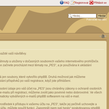
FAQ
Registrovat
Přihlásit se
Pokročilé hledání
aždé vaší návštěvy.
stáhnuty a uloženy v dočasných souborech vašeho internetového prohlížeče.
mile začnete procházet mezi tématy na „PES“, a je používána k ukládání
rá jen soubory, které vytvořilo phpBB. Druhá možnost jak můžeme
ní příspěvků po vaší registrace, když jste přihlášeni.
osobní údaje pro váš účet na „PES“ jsou chráněny zákony o ochraně osobních
e-mailu při registraci, můžeme zvolit jako povinné nebo dobrovolné. Ve všech
omaticky vytvářených e-mailů phpBB softwarem na váš e-mail.
ostředek k přístupu k vašemu účtu na „PES“, takže jej pečlivě uchovejte a
u účtu, můžete použít funkci „Zapomněl jsem své heslo“ poskytovanou phpBB