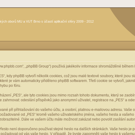
kých oborů MU a VUT Brno s účastí aplikační sféry 2009 - 2012
www.phpbb.com“, „phpBB Group“) používá jakékoliv informace shromážděné během k
, kdy phpBB vytvoří několik cookies, což jsou malé textové soubory, které jsou 
, které je vám automaticky přiděleno phpBB softwarem. Třetí cookie se vytvoří, jak
hybu po fóru.
cházení „PES“, ale tyto cookies jsou mimo rozsah tohoto dokumentu, který se zaobí
ahrnovat: odeslání příspěvků jako anonymní uživatel, registrace na „PES“ a odeslá
vané při přihlašování do vašeho účtu, a osobní, platnou e-mailovou adresu. Vaše 
mace požadované od „PES“ kromě vašeho uživatelského jména, vašeho hesla a vašeho 
zobrazitelné. Dále ve vašem účtu máte možnost zakázat nebo povolit zasílání aut
řesto není doporučeno používat stejné heslo na dalších stránkách. Vaše heslo je pr
y, požadovat od vás vaše heslo. V případě, že byste zapomněli vaše heslo k vašem