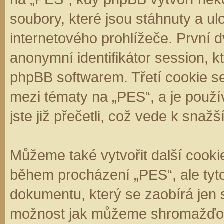
soubory, které jsou stáhnuty a 
internetového prohlížeče. První d
anonymní identifikátor session, k
phpBB softwarem. Třetí cookie se
mezi tématy na „PES“, a je použí
jste již přečetli, což vede k sna
Můžeme také vytvořit další cooki
během procházení „PES“, ale tyt
dokumentu, který se zaobírá jen 
možnost jak můžeme shromažďova