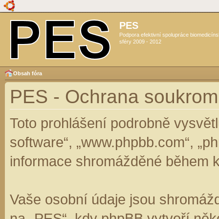
PES
Podpora efektivní spolupráce biomedicín
sféry 2009 - 2012
Obsah fóra
PES - Ochrana soukrom
Toto prohlášení podrobně vysvět
software“, „www.phpbb.com“, „ph
informace shromážděné během k
Vaše osobní údaje jsou shromáž
na „PES“, kdy phpBB vytvoří něko