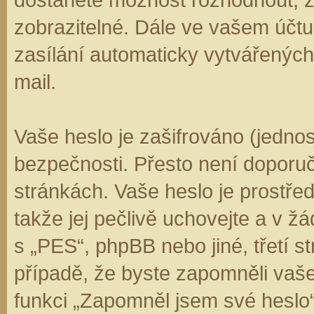
zobrazitelné. Dále ve vašem účt
zasílání automaticky vytvářenýc
mail.
Vaše heslo je zašifrováno (jedno
bezpečnosti. Přesto není doporuč
stránkách. Vaše heslo je prostře
takže jej pečlivě uchovejte a v 
s „PES“, phpBB nebo jiné, třetí s
případě, že byste zapomněli vaš
funkci „Zapomněl jsem své hesl