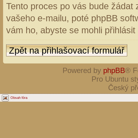
Tento proces po vás bude žádat 
vašeho e-mailu, poté phpBB soft
vám ho, abyste se mohli přihlási
Zpět na přihlašovací formulář
Powered by
phpBB
® F
Pro Ubuntu st
Český př
Obsah fóra