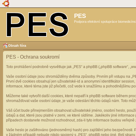
PES
Podpora efektivní spolupráce biomedicíns
Obsah fóra
PES - Ochrana soukromí
Toto prohlášení podrobně vysvětluje jak „PES“ a phpBB („phpBB software“, „
Vaše osobní údaje jsou shromážděny dvěma způsoby. Prvním při vstupu na „PES“
První dvě cookies obsahují jen uživatelské-id a anonymní identifikátor session
informace, které téma jste již přečetli, což vede k snažšímu a pohodlnějšímu po
Můžeme také vytvořit další cookies, které nepatří k phpBB software během pro
shromažďovat vaše osobní údaje, je vaše odeslání těchto údajů nám. Toto může z
Váš účet bude přinejmenším obsahovat uživatelské jméno, osobní heslo, použí
údajů a dat, které jsou platné v zemi, ve které sídlíme. Jakékoliv jiné infor
případech dostanete možnost rozhodnout, zda-li tyto informace budou veřejně 
Vaše heslo je zašifrováno (jednosměrný hash) pro zajištění jeho bezpečnosti. P
v žádném případě nebude nikdo spojený s „PES“, phpBB nebo jiné, třetí stran