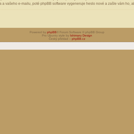
 a vašeho e-mailu, poté phpBB software vygeneruje heslo nové a zašle vám ho, aby
Powered by
phpBB
® Forum Software © phpBB Group
Pro Ubuntu style by
Ishimaru Design
Český překlad –
phpBB.cz