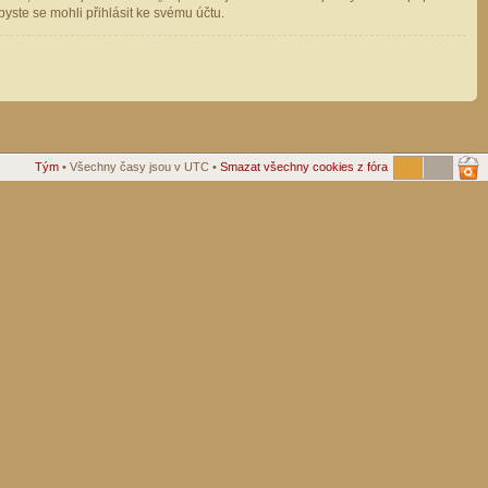
ste se mohli přihlásit ke svému účtu.
Tým
• Všechny časy jsou v UTC •
Smazat všechny cookies z fóra