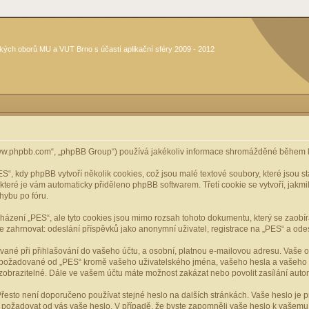
kých oborů MU a VUT Brno s účastí aplikační sféry 2009 - 2012
www.phpbb.com“, „phpBB Group“) používá jakékoliv informace shromážděné během k
, kdy phpBB vytvoří několik cookies, což jsou malé textové soubory, které jsou 
, které je vám automaticky přiděleno phpBB softwarem. Třetí cookie se vytvoří, jak
hybu po fóru.
cházení „PES“, ale tyto cookies jsou mimo rozsah tohoto dokumentu, který se zaobí
ahrnovat: odeslání příspěvků jako anonymní uživatel, registrace na „PES“ a odeslá
vané při přihlašování do vašeho účtu, a osobní, platnou e-mailovou adresu. Vaše 
mace požadované od „PES“ kromě vašeho uživatelského jména, vašeho hesla a vašeho 
zobrazitelné. Dále ve vašem účtu máte možnost zakázat nebo povolit zasílání aut
řesto není doporučeno používat stejné heslo na dalších stránkách. Vaše heslo je pr
y, požadovat od vás vaše heslo. V případě, že byste zapomněli vaše heslo k vašem