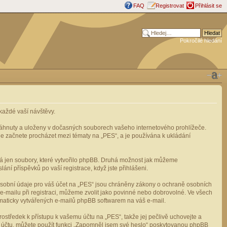
FAQ
Registrovat
Přihlásit se
Pokročilé hledání
aždé vaší návštěvy.
stáhnuty a uloženy v dočasných souborech vašeho internetového prohlížeče.
mile začnete procházet mezi tématy na „PES“, a je používána k ukládání
rá jen soubory, které vytvořilo phpBB. Druhá možnost jak můžeme
ní příspěvků po vaší registrace, když jste přihlášeni.
osobní údaje pro váš účet na „PES“ jsou chráněny zákony o ochraně osobních
e-mailu při registraci, můžeme zvolit jako povinné nebo dobrovolné. Ve všech
omaticky vytvářených e-mailů phpBB softwarem na váš e-mail.
ostředek k přístupu k vašemu účtu na „PES“, takže jej pečlivě uchovejte a
u účtu, můžete použít funkci „Zapomněl jsem své heslo“ poskytovanou phpBB