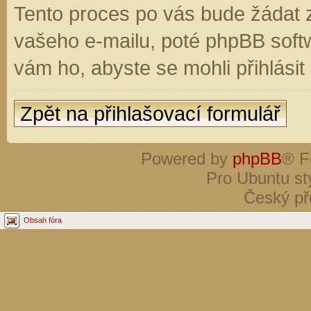
Tento proces po vás bude žádat 
vašeho e-mailu, poté phpBB soft
vám ho, abyste se mohli přihlási
Zpět na přihlašovací formulář
Powered by
phpBB
® F
Pro Ubuntu st
Český př
Obsah fóra