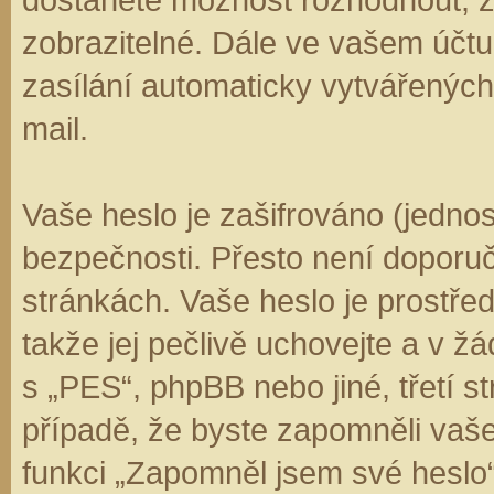
zobrazitelné. Dále ve vašem účt
zasílání automaticky vytvářenýc
mail.
Vaše heslo je zašifrováno (jedno
bezpečnosti. Přesto není doporuč
stránkách. Vaše heslo je prostře
takže jej pečlivě uchovejte a v 
s „PES“, phpBB nebo jiné, třetí s
případě, že byste zapomněli vaš
funkci „Zapomněl jsem své hesl