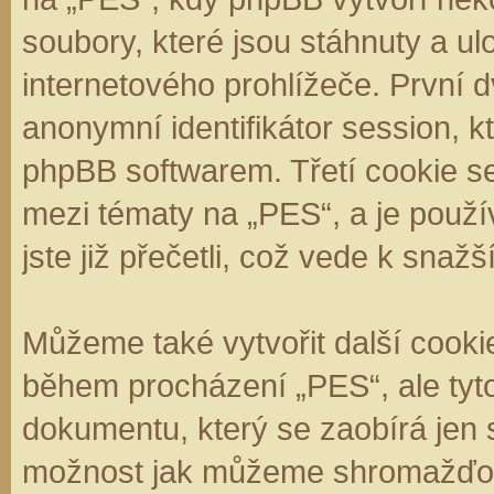
soubory, které jsou stáhnuty a 
internetového prohlížeče. První d
anonymní identifikátor session, k
phpBB softwarem. Třetí cookie se
mezi tématy na „PES“, a je použí
jste již přečetli, což vede k sna
Můžeme také vytvořit další cooki
během procházení „PES“, ale tyt
dokumentu, který se zaobírá jen 
možnost jak můžeme shromažďova