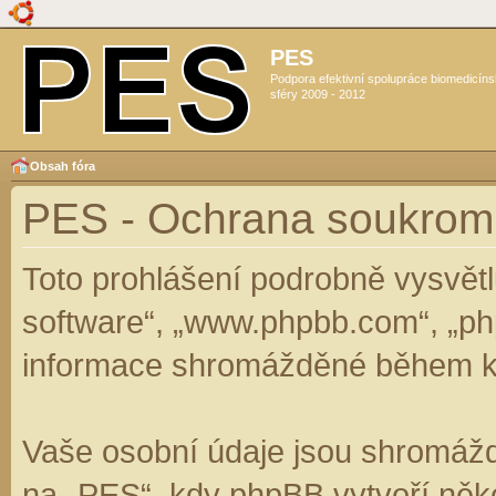
PES
Podpora efektivní spolupráce biomedicín
sféry 2009 - 2012
Obsah fóra
PES - Ochrana soukrom
Toto prohlášení podrobně vysvět
software“, „www.phpbb.com“, „ph
informace shromážděné během k
Vaše osobní údaje jsou shromáž
na „PES“, kdy phpBB vytvoří něko