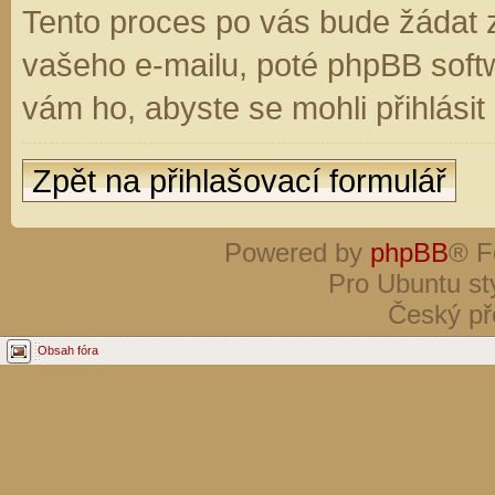
Tento proces po vás bude žádat 
vašeho e-mailu, poté phpBB soft
vám ho, abyste se mohli přihlási
Zpět na přihlašovací formulář
Powered by
phpBB
® F
Pro Ubuntu st
Český př
Obsah fóra