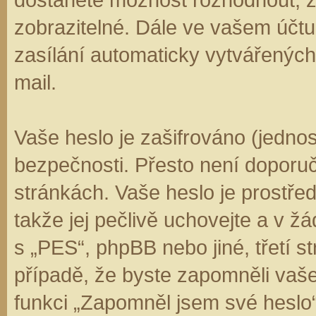
zobrazitelné. Dále ve vašem účt
zasílání automaticky vytvářenýc
mail.
Vaše heslo je zašifrováno (jedno
bezpečnosti. Přesto není doporuč
stránkách. Vaše heslo je prostře
takže jej pečlivě uchovejte a v 
s „PES“, phpBB nebo jiné, třetí s
případě, že byste zapomněli vaš
funkci „Zapomněl jsem své hesl