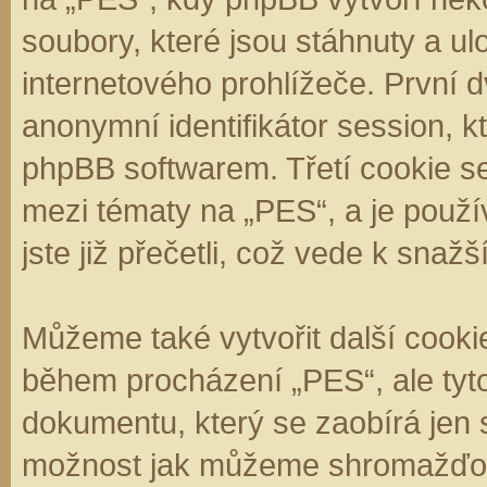
soubory, které jsou stáhnuty a 
internetového prohlížeče. První d
anonymní identifikátor session, k
phpBB softwarem. Třetí cookie se
mezi tématy na „PES“, a je použí
jste již přečetli, což vede k sna
Můžeme také vytvořit další cooki
během procházení „PES“, ale tyt
dokumentu, který se zaobírá jen 
možnost jak můžeme shromažďova