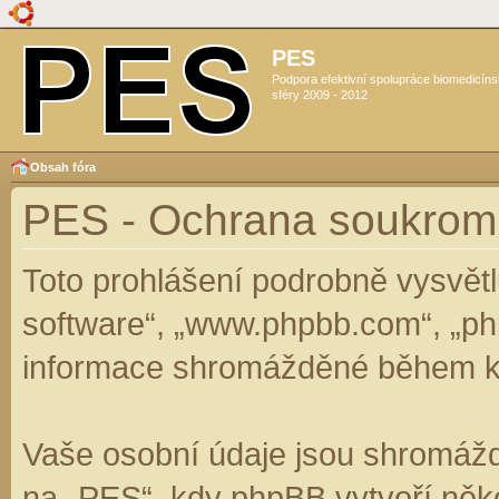
PES
Podpora efektivní spolupráce biomedicín
sféry 2009 - 2012
Obsah fóra
PES - Ochrana soukrom
Toto prohlášení podrobně vysvět
software“, „www.phpbb.com“, „ph
informace shromážděné během k
Vaše osobní údaje jsou shromáž
na „PES“, kdy phpBB vytvoří něko