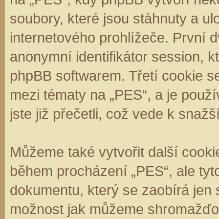
soubory, které jsou stáhnuty a 
internetového prohlížeče. První d
anonymní identifikátor session, k
phpBB softwarem. Třetí cookie se
mezi tématy na „PES“, a je použí
jste již přečetli, což vede k sna
Můžeme také vytvořit další cooki
během procházení „PES“, ale tyt
dokumentu, který se zaobírá jen 
možnost jak můžeme shromažďova