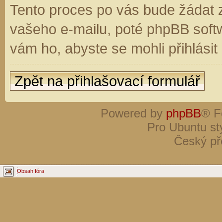
Tento proces po vás bude žádat 
vašeho e-mailu, poté phpBB soft
vám ho, abyste se mohli přihlási
Zpět na přihlašovací formulář
Powered by
phpBB
® F
Pro Ubuntu st
Český př
Obsah fóra