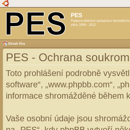
PES
Podpora efektivní spolupráce biomedicín
sféry 2009 - 2012
Obsah fóra
PES - Ochrana soukrom
Toto prohlášení podrobně vysvět
software“, „www.phpbb.com“, „ph
informace shromážděné během k
Vaše osobní údaje jsou shromáž
na „PES“, kdy phpBB vytvoří něko