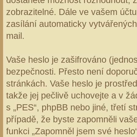
zobrazitelné. Dále ve vašem účt
zasílání automaticky vytvářenýc
mail.
Vaše heslo je zašifrováno (jedno
bezpečnosti. Přesto není doporuč
stránkách. Vaše heslo je prostře
takže jej pečlivě uchovejte a v 
s „PES“, phpBB nebo jiné, třetí s
případě, že byste zapomněli vaš
funkci „Zapomněl jsem své hesl