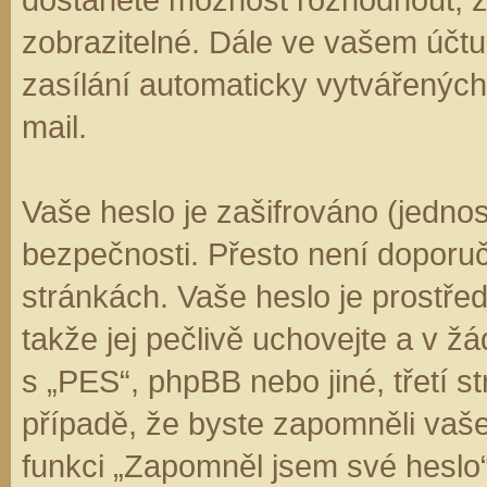
zobrazitelné. Dále ve vašem účt
zasílání automaticky vytvářenýc
mail.
Vaše heslo je zašifrováno (jedno
bezpečnosti. Přesto není doporuč
stránkách. Vaše heslo je prostře
takže jej pečlivě uchovejte a v 
s „PES“, phpBB nebo jiné, třetí s
případě, že byste zapomněli vaš
funkci „Zapomněl jsem své hesl