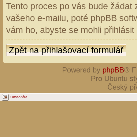
Tento proces po vás bude žádat 
vašeho e-mailu, poté phpBB soft
vám ho, abyste se mohli přihlási
Zpět na přihlašovací formulář
Powered by
phpBB
® F
Pro Ubuntu st
Český př
Obsah fóra