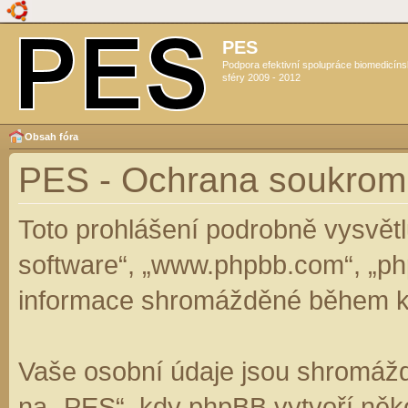
PES
Podpora efektivní spolupráce biomedicín
sféry 2009 - 2012
Obsah fóra
PES - Ochrana soukrom
Toto prohlášení podrobně vysvět
software“, „www.phpbb.com“, „ph
informace shromážděné během k
Vaše osobní údaje jsou shromáž
na „PES“, kdy phpBB vytvoří něko