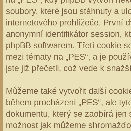
soubory, které jsou stáhnuty a 
internetového prohlížeče. První d
anonymní identifikátor session, k
phpBB softwarem. Třetí cookie se
mezi tématy na „PES“, a je použí
jste již přečetli, což vede k sna
Můžeme také vytvořit další cooki
během procházení „PES“, ale tyt
dokumentu, který se zaobírá jen 
možnost jak můžeme shromažďova