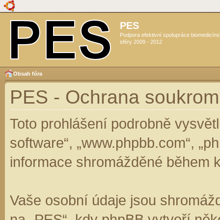
PES
Podpora efektivní spolupráce biomedicín
sféry 2009 - 2012
Obsah fóra
PES - Ochrana soukrom
Toto prohlášení podrobně vysvět
software“, „www.phpbb.com“, „ph
informace shromážděné během k
Vaše osobní údaje jsou shromáž
na „PES“, kdy phpBB vytvoří něko