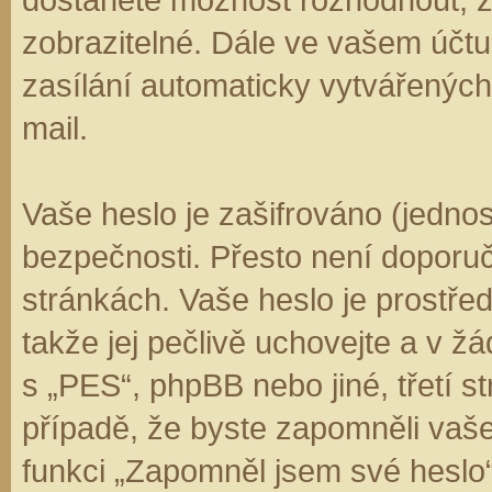
zobrazitelné. Dále ve vašem účt
zasílání automaticky vytvářenýc
mail.
Vaše heslo je zašifrováno (jedno
bezpečnosti. Přesto není doporuč
stránkách. Vaše heslo je prostře
takže jej pečlivě uchovejte a v 
s „PES“, phpBB nebo jiné, třetí s
případě, že byste zapomněli vaš
funkci „Zapomněl jsem své hesl