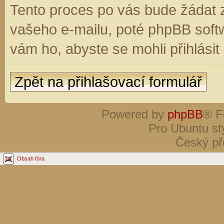
Tento proces po vás bude žádat 
vašeho e-mailu, poté phpBB soft
vám ho, abyste se mohli přihlási
Zpět na přihlašovací formulář
Powered by
phpBB
® F
Pro Ubuntu st
Český př
Obsah fóra