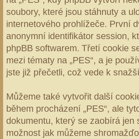
soubory, které jsou stáhnuty a 
internetového prohlížeče. První d
anonymní identifikátor session, k
phpBB softwarem. Třetí cookie se
mezi tématy na „PES“, a je použí
jste již přečetli, což vede k sna
Můžeme také vytvořit další cooki
během procházení „PES“, ale tyt
dokumentu, který se zaobírá jen 
možnost jak můžeme shromažďova