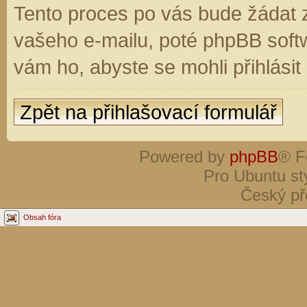
Tento proces po vás bude žádat 
vašeho e-mailu, poté phpBB soft
vám ho, abyste se mohli přihlási
Zpět na přihlašovací formulář
Powered by
phpBB
® F
Pro Ubuntu st
Český př
Obsah fóra