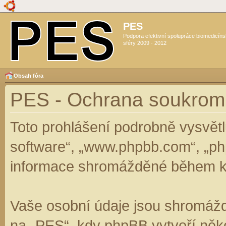
PES
Podpora efektivní spolupráce biomedicín
sféry 2009 - 2012
Obsah fóra
PES - Ochrana soukrom
Toto prohlášení podrobně vysvět
software“, „www.phpbb.com“, „ph
informace shromážděné během k
Vaše osobní údaje jsou shromáž
na „PES“, kdy phpBB vytvoří něko