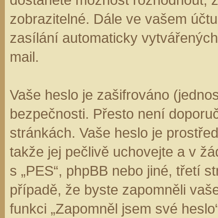
zobrazitelné. Dále ve vašem účt
zasílání automaticky vytvářenýc
mail.
Vaše heslo je zašifrováno (jedno
bezpečnosti. Přesto není doporuč
stránkách. Vaše heslo je prostře
takže jej pečlivě uchovejte a v 
s „PES“, phpBB nebo jiné, třetí s
případě, že byste zapomněli vaš
funkci „Zapomněl jsem své hesl