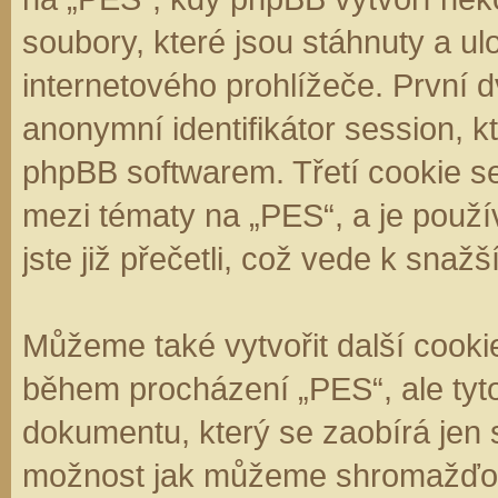
soubory, které jsou stáhnuty a 
internetového prohlížeče. První d
anonymní identifikátor session, k
phpBB softwarem. Třetí cookie se
mezi tématy na „PES“, a je použí
jste již přečetli, což vede k sna
Můžeme také vytvořit další cooki
během procházení „PES“, ale tyt
dokumentu, který se zaobírá jen 
možnost jak můžeme shromažďova