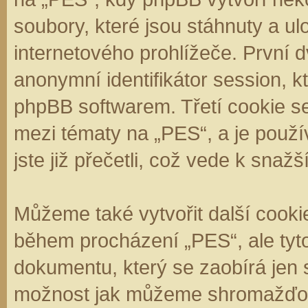
soubory, které jsou stáhnuty a 
internetového prohlížeče. První d
anonymní identifikátor session, k
phpBB softwarem. Třetí cookie se
mezi tématy na „PES“, a je použí
jste již přečetli, což vede k sna
Můžeme také vytvořit další cooki
během procházení „PES“, ale tyt
dokumentu, který se zaobírá jen 
možnost jak můžeme shromažďova