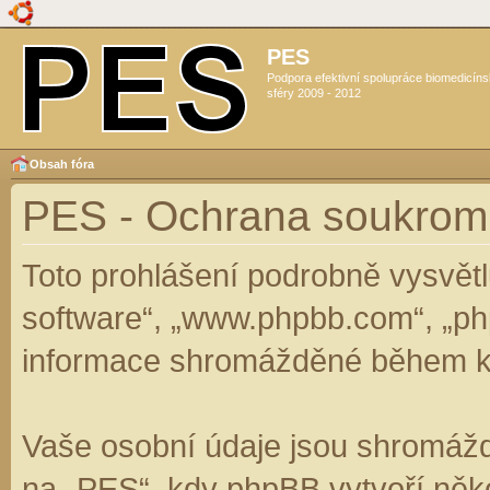
PES
Podpora efektivní spolupráce biomedicín
sféry 2009 - 2012
Obsah fóra
PES - Ochrana soukrom
Toto prohlášení podrobně vysvět
software“, „www.phpbb.com“, „ph
informace shromážděné během k
Vaše osobní údaje jsou shromáž
na „PES“, kdy phpBB vytvoří něko