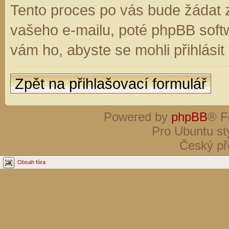
Tento proces po vás bude žádat 
vašeho e-mailu, poté phpBB soft
vám ho, abyste se mohli přihlási
Zpět na přihlašovací formulář
Powered by
phpBB
® F
Pro Ubuntu st
Český př
Obsah fóra