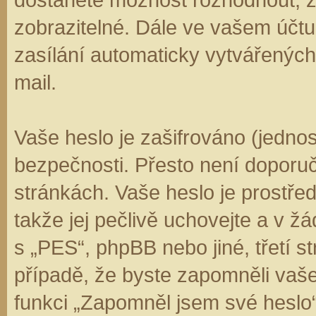
zobrazitelné. Dále ve vašem účt
zasílání automaticky vytvářenýc
mail.
Vaše heslo je zašifrováno (jedno
bezpečnosti. Přesto není doporuč
stránkách. Vaše heslo je prostře
takže jej pečlivě uchovejte a v 
s „PES“, phpBB nebo jiné, třetí s
případě, že byste zapomněli vaš
funkci „Zapomněl jsem své hesl