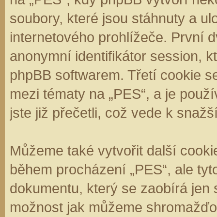
soubory, které jsou stáhnuty a 
internetového prohlížeče. První d
anonymní identifikátor session, k
phpBB softwarem. Třetí cookie se
mezi tématy na „PES“, a je použí
jste již přečetli, což vede k sna
Můžeme také vytvořit další cooki
během procházení „PES“, ale tyt
dokumentu, který se zaobírá jen 
možnost jak můžeme shromažďova