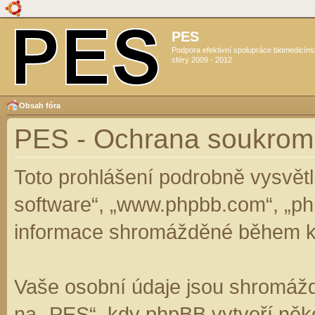
PES
Podpora efektivní spolupráce biomedicín
sféry 2009 - 2012
Obsah fóra
PES - Ochrana soukrom
Toto prohlášení podrobně vysvět
software“, „www.phpbb.com“, „ph
informace shromážděné během k
Vaše osobní údaje jsou shromáž
na „PES“, kdy phpBB vytvoří něko