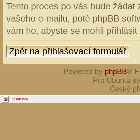
Tento proces po vás bude žádat 
vašeho e-mailu, poté phpBB soft
vám ho, abyste se mohli přihlási
Zpět na přihlašovací formulář
Powered by
phpBB
® F
Pro Ubuntu st
Český př
Obsah fóra