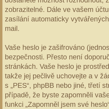
zobrazitelné. Dále ve vašem účt
zasílání automaticky vytvářenýc
mail.
Vaše heslo je zašifrováno (jedno
bezpečnosti. Přesto není doporuč
stránkách. Vaše heslo je prostře
takže jej pečlivě uchovejte a v 
s „PES“, phpBB nebo jiné, třetí s
případě, že byste zapomněli vaš
funkci „Zapomněl jsem své hesl