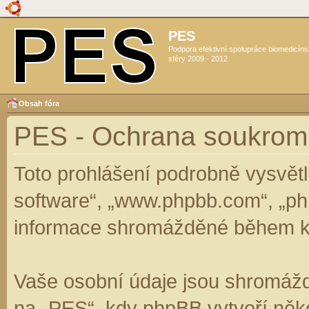
PES
Podpora efektivní spolupráce biomedicín
sféry 2009 - 2012
Obsah fóra
PES - Ochrana soukrom
Toto prohlášení podrobně vysvět
software“, „www.phpbb.com“, „ph
informace shromážděné během k
Vaše osobní údaje jsou shromáž
na „PES“, kdy phpBB vytvoří něko