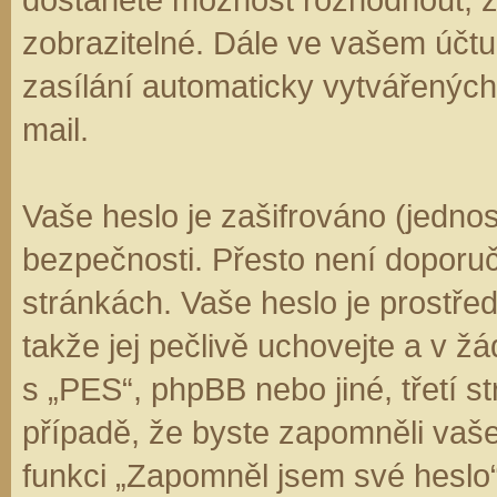
zobrazitelné. Dále ve vašem účt
zasílání automaticky vytvářenýc
mail.
Vaše heslo je zašifrováno (jedno
bezpečnosti. Přesto není doporuč
stránkách. Vaše heslo je prostře
takže jej pečlivě uchovejte a v 
s „PES“, phpBB nebo jiné, třetí s
případě, že byste zapomněli vaš
funkci „Zapomněl jsem své hesl