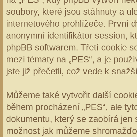
soubory, které jsou stáhnuty a 
internetového prohlížeče. První d
anonymní identifikátor session, k
phpBB softwarem. Třetí cookie se
mezi tématy na „PES“, a je použí
jste již přečetli, což vede k sna
Můžeme také vytvořit další cooki
během procházení „PES“, ale tyt
dokumentu, který se zaobírá jen 
možnost jak můžeme shromažďova