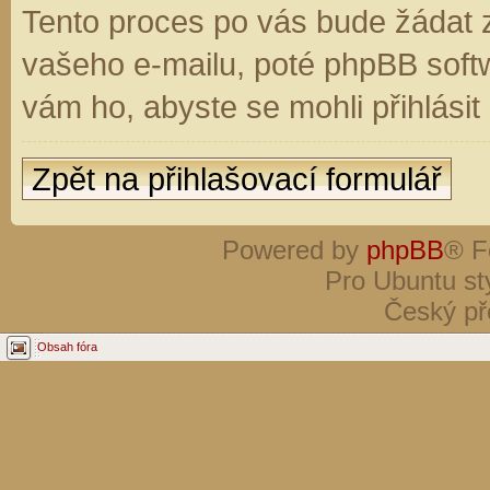
Tento proces po vás bude žádat 
vašeho e-mailu, poté phpBB soft
vám ho, abyste se mohli přihlási
Zpět na přihlašovací formulář
Powered by
phpBB
® F
Pro Ubuntu st
Český př
Obsah fóra