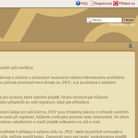
FAQ
Registrovat
Přihlásit se
Pokročilé hledání
aždé vaší návštěvy.
stáhnuty a uloženy v dočasných souborech vašeho internetového prohlížeče.
mile začnete procházet mezi tématy na „PES“, a je používána k ukládání
rá jen soubory, které vytvořilo phpBB. Druhá možnost jak můžeme
ní příspěvků po vaší registrace, když jste přihlášeni.
osobní údaje pro váš účet na „PES“ jsou chráněny zákony o ochraně osobních
e-mailu při registraci, můžeme zvolit jako povinné nebo dobrovolné. Ve všech
omaticky vytvářených e-mailů phpBB softwarem na váš e-mail.
ostředek k přístupu k vašemu účtu na „PES“, takže jej pečlivě uchovejte a
u účtu, můžete použít funkci „Zapomněl jsem své heslo“ poskytovanou phpBB