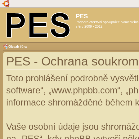
PES
Podpora efektivní spolupráce biomedicín
sféry 2009 - 2012
Obsah fóra
PES - Ochrana soukrom
Toto prohlášení podrobně vysvět
software“, „www.phpbb.com“, „ph
informace shromážděné během k
Vaše osobní údaje jsou shromáž
na „PES“, kdy phpBB vytvoří něko