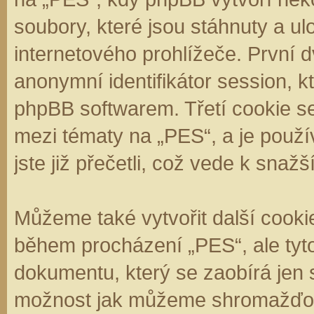
soubory, které jsou stáhnuty a 
internetového prohlížeče. První d
anonymní identifikátor session, k
phpBB softwarem. Třetí cookie se
mezi tématy na „PES“, a je použí
jste již přečetli, což vede k sna
Můžeme také vytvořit další cooki
během procházení „PES“, ale tyt
dokumentu, který se zaobírá jen 
možnost jak můžeme shromažďova