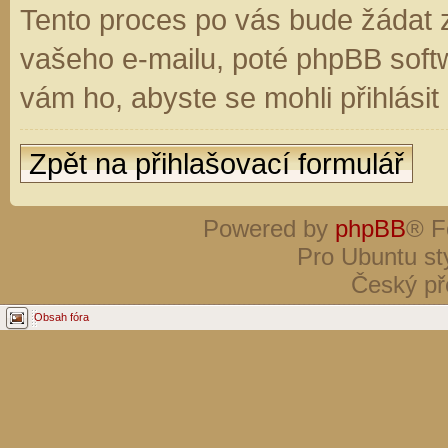
Tento proces po vás bude žádat 
vašeho e-mailu, poté phpBB soft
vám ho, abyste se mohli přihlási
Zpět na přihlašovací formulář
Powered by
phpBB
® F
Pro Ubuntu st
Český př
Obsah fóra