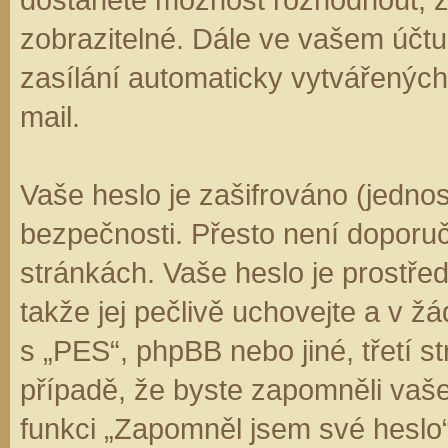
zobrazitelné. Dále ve vašem účt
zasílání automaticky vytvářenýc
mail.
Vaše heslo je zašifrováno (jedno
bezpečnosti. Přesto není doporuč
stránkách. Vaše heslo je prostře
takže jej pečlivě uchovejte a v 
s „PES“, phpBB nebo jiné, třetí s
případě, že byste zapomněli vaš
funkci „Zapomněl jsem své hesl