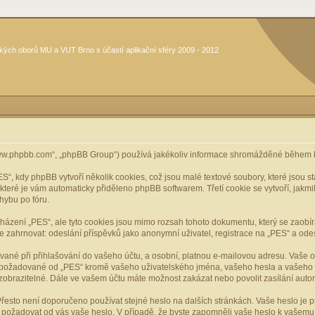
kých oborů MU a VUT Brno s účastí aplikační sféry 2009 - 2012
www.phpbb.com“, „phpBB Group“) používá jakékoliv informace shromážděné během k
, kdy phpBB vytvoří několik cookies, což jsou malé textové soubory, které jsou 
, které je vám automaticky přiděleno phpBB softwarem. Třetí cookie se vytvoří, jak
hybu po fóru.
cházení „PES“, ale tyto cookies jsou mimo rozsah tohoto dokumentu, který se zaobí
ahrnovat: odeslání příspěvků jako anonymní uživatel, registrace na „PES“ a odeslá
vané při přihlašování do vašeho účtu, a osobní, platnou e-mailovou adresu. Vaše 
mace požadované od „PES“ kromě vašeho uživatelského jména, vašeho hesla a vašeho 
zobrazitelné. Dále ve vašem účtu máte možnost zakázat nebo povolit zasílání aut
řesto není doporučeno používat stejné heslo na dalších stránkách. Vaše heslo je pr
y, požadovat od vás vaše heslo. V případě, že byste zapomněli vaše heslo k vašem