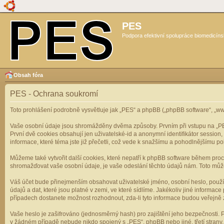
PES
Podpora efektivní spolupráce biomedicíns
Obsah fóra
PES - Ochrana soukromí
Toto prohlášení podrobně vysvětluje jak „PES“ a phpBB („phpBB software“, „
Vaše osobní údaje jsou shromážděny dvěma způsoby. Prvním při vstupu na „PES“
První dvě cookies obsahují jen uživatelské-id a anonymní identifikátor session
informace, které téma jste již přečetli, což vede k snažšímu a pohodlnějšímu po
Můžeme také vytvořit další cookies, které nepatří k phpBB software během pro
shromažďovat vaše osobní údaje, je vaše odeslání těchto údajů nám. Toto může z
Váš účet bude přinejmenším obsahovat uživatelské jméno, osobní heslo, použí
údajů a dat, které jsou platné v zemi, ve které sídlíme. Jakékoliv jiné infor
případech dostanete možnost rozhodnout, zda-li tyto informace budou veřejně 
Vaše heslo je zašifrováno (jednosměrný hash) pro zajištění jeho bezpečnosti. P
v žádném případě nebude nikdo spojený s „PES“, phpBB nebo jiné, třetí stran