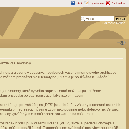
FAQ
Registrovat
Přihlásit se
Pokročilé hledání
aždé vaší návštěvy.
stáhnuty a uloženy v dočasných souborech vašeho internetového prohlížeče.
mile začnete procházet mezi tématy na „PES“, a je používána k ukládání
rá jen soubory, které vytvořilo phpBB. Druhá možnost jak můžeme
ní příspěvků po vaší registrace, když jste přihlášeni.
osobní údaje pro váš účet na „PES“ jsou chráněny zákony o ochraně osobních
e-mailu při registraci, můžeme zvolit jako povinné nebo dobrovolné. Ve všech
omaticky vytvářených e-mailů phpBB softwarem na váš e-mail.
ostředek k přístupu k vašemu účtu na „PES“, takže jej pečlivě uchovejte a
u účtu, můžete použít funkci „Zapomněl jsem své heslo“ poskytovanou phpBB