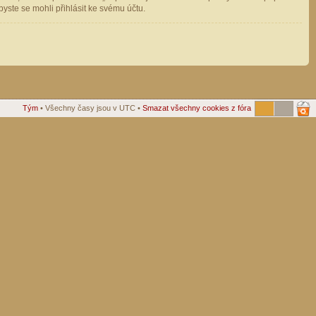
ste se mohli přihlásit ke svému účtu.
Tým
• Všechny časy jsou v UTC •
Smazat všechny cookies z fóra