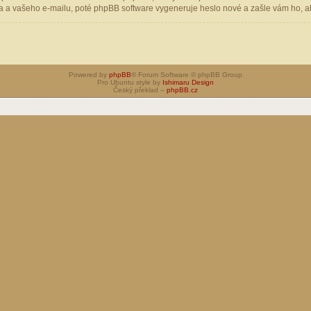
 a vašeho e-mailu, poté phpBB software vygeneruje heslo nové a zašle vám ho, aby
Powered by
phpBB
® Forum Software © phpBB Group
Pro Ubuntu style by
Ishimaru Design
Český překlad –
phpBB.cz