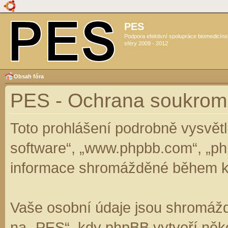
PES
Podpora efektivní spolupráce biomedicín
sféry 2009 - 2012
Obsah fóra
PES - Ochrana soukrom
Toto prohlášení podrobně vysvět
software“, „www.phpbb.com“, „ph
informace shromážděné během k
Vaše osobní údaje jsou shromáž
na „PES“, kdy phpBB vytvoří něko