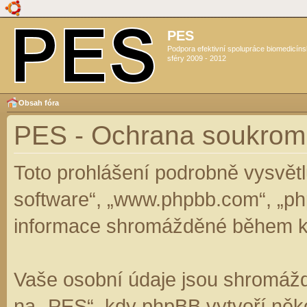
PES
Podpora efektivní spolupráce biomedicín
sféry 2009 - 2012
Obsah fóra
PES - Ochrana soukrom
Toto prohlášení podrobně vysvět
software“, „www.phpbb.com“, „ph
informace shromážděné během k
Vaše osobní údaje jsou shromáž
na „PES“, kdy phpBB vytvoří něko