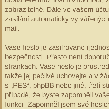
zobrazitelné. Dále ve vašem účt
zasílání automaticky vytvářenýc
mail.
Vaše heslo je zašifrováno (jedno
bezpečnosti. Přesto není doporuč
stránkách. Vaše heslo je prostře
takže jej pečlivě uchovejte a v 
s „PES“, phpBB nebo jiné, třetí s
případě, že byste zapomněli vaš
funkci „Zapomněl jsem své hesl