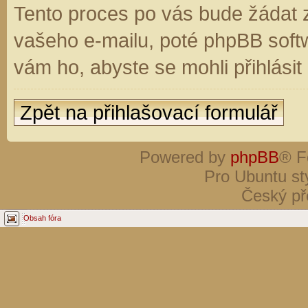
Tento proces po vás bude žádat 
vašeho e-mailu, poté phpBB soft
vám ho, abyste se mohli přihlási
Zpět na přihlašovací formulář
Powered by
phpBB
® F
Pro Ubuntu st
Český př
Obsah fóra