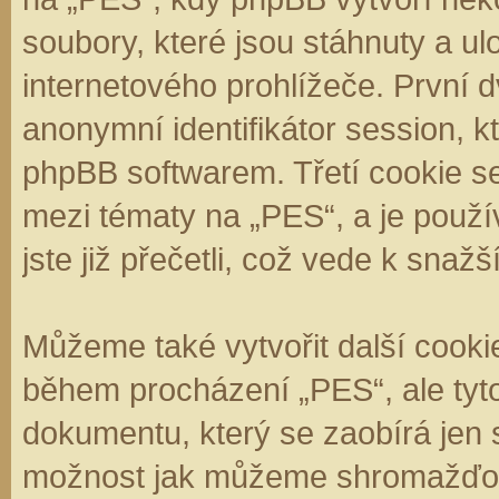
soubory, které jsou stáhnuty a 
internetového prohlížeče. První d
anonymní identifikátor session, k
phpBB softwarem. Třetí cookie se
mezi tématy na „PES“, a je použí
jste již přečetli, což vede k sna
Můžeme také vytvořit další cooki
během procházení „PES“, ale tyt
dokumentu, který se zaobírá jen 
možnost jak můžeme shromažďova