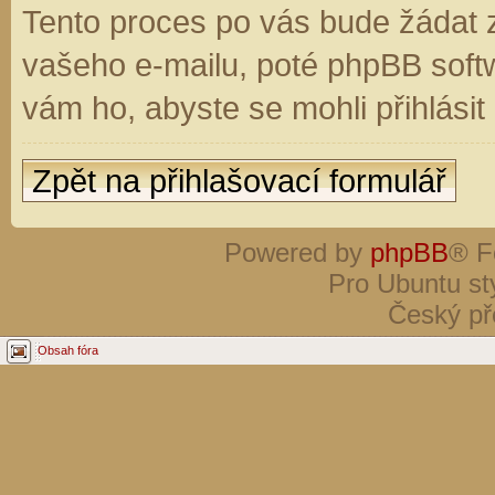
Tento proces po vás bude žádat 
vašeho e-mailu, poté phpBB soft
vám ho, abyste se mohli přihlási
Zpět na přihlašovací formulář
Powered by
phpBB
® F
Pro Ubuntu st
Český př
Obsah fóra