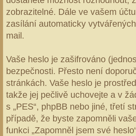
zobrazitelné. Dále ve vašem účt
zasílání automaticky vytvářenýc
mail.
Vaše heslo je zašifrováno (jedno
bezpečnosti. Přesto není doporuč
stránkách. Vaše heslo je prostře
takže jej pečlivě uchovejte a v 
s „PES“, phpBB nebo jiné, třetí s
případě, že byste zapomněli vaš
funkci „Zapomněl jsem své hesl