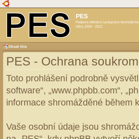
PES
Podpora efektivní spolupráce biomedicín
sféry 2009 - 2012
Obsah fóra
PES - Ochrana soukrom
Toto prohlášení podrobně vysvět
software“, „www.phpbb.com“, „ph
informace shromážděné během k
Vaše osobní údaje jsou shromáž
na „PES“, kdy phpBB vytvoří něko