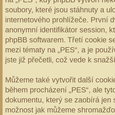
soubory, které jsou stáhnuty a 
internetového prohlížeče. První d
anonymní identifikátor session, k
phpBB softwarem. Třetí cookie se
mezi tématy na „PES“, a je použí
jste již přečetli, což vede k sna
Můžeme také vytvořit další cooki
během procházení „PES“, ale tyt
dokumentu, který se zaobírá jen 
možnost jak můžeme shromažďova