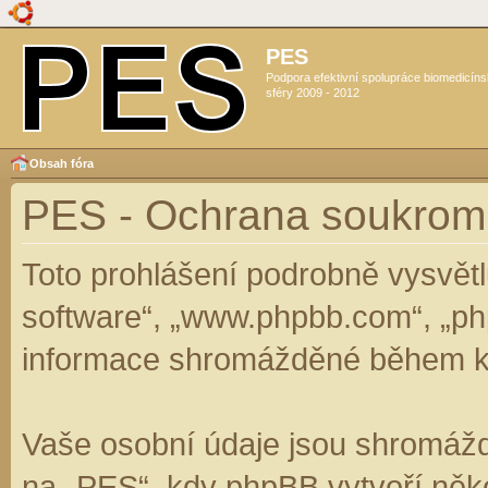
PES
Podpora efektivní spolupráce biomedicín
sféry 2009 - 2012
Obsah fóra
PES - Ochrana soukrom
Toto prohlášení podrobně vysvět
software“, „www.phpbb.com“, „ph
informace shromážděné během k
Vaše osobní údaje jsou shromáž
na „PES“, kdy phpBB vytvoří něko