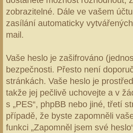
zobrazitelné. Dále ve vašem účt
zasílání automaticky vytvářenýc
mail.
Vaše heslo je zašifrováno (jedno
bezpečnosti. Přesto není doporuč
stránkách. Vaše heslo je prostře
takže jej pečlivě uchovejte a v 
s „PES“, phpBB nebo jiné, třetí s
případě, že byste zapomněli vaš
funkci „Zapomněl jsem své hesl