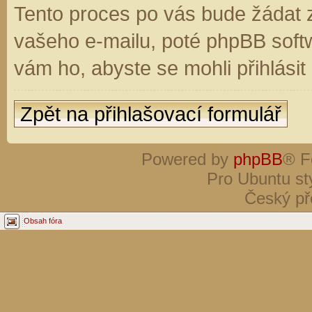
Tento proces po vás bude žádat 
vašeho e-mailu, poté phpBB soft
vám ho, abyste se mohli přihlási
Zpět na přihlašovací formulář
Powered by
phpBB
® F
Pro Ubuntu st
Český př
Obsah fóra