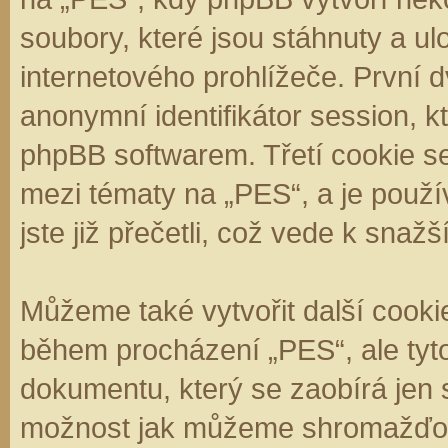
soubory, které jsou stáhnuty a 
internetového prohlížeče. První d
anonymní identifikátor session, k
phpBB softwarem. Třetí cookie se
mezi tématy na „PES“, a je použí
jste již přečetli, což vede k sna
Můžeme také vytvořit další cooki
během procházení „PES“, ale tyt
dokumentu, který se zaobírá jen 
možnost jak můžeme shromažďova