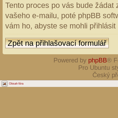
Tento proces po vás bude žádat 
vašeho e-mailu, poté phpBB soft
vám ho, abyste se mohli přihlási
Zpět na přihlašovací formulář
Powered by
phpBB
® F
Pro Ubuntu st
Český př
Obsah fóra