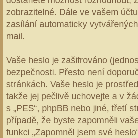
zobrazitelné. Dále ve vašem účt
zasílání automaticky vytvářenýc
mail.
Vaše heslo je zašifrováno (jedno
bezpečnosti. Přesto není doporuč
stránkách. Vaše heslo je prostře
takže jej pečlivě uchovejte a v 
s „PES“, phpBB nebo jiné, třetí s
případě, že byste zapomněli vaš
funkci „Zapomněl jsem své hesl