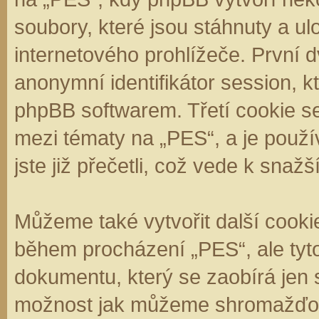
soubory, které jsou stáhnuty a 
internetového prohlížeče. První d
anonymní identifikátor session, k
phpBB softwarem. Třetí cookie se
mezi tématy na „PES“, a je použí
jste již přečetli, což vede k sna
Můžeme také vytvořit další cooki
během procházení „PES“, ale tyt
dokumentu, který se zaobírá jen 
možnost jak můžeme shromažďova