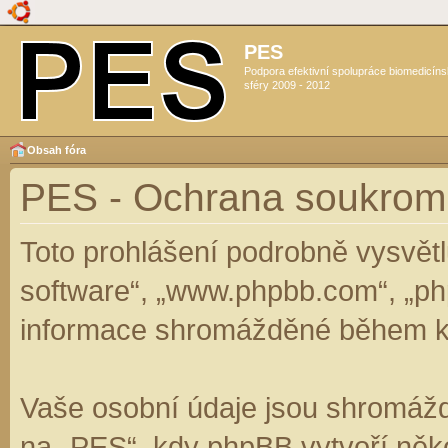
PES
Podpora efektivní spolupráce biomedicín
sféry 2009 - 2012
Obsah fóra
PES - Ochrana soukrom
Toto prohlášení podrobně vysvět
software“, „www.phpbb.com“, „ph
informace shromážděné během k
Vaše osobní údaje jsou shromáž
na „PES“, kdy phpBB vytvoří něko