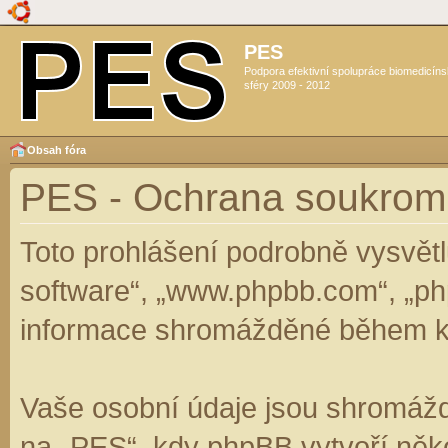
PES
Podpora efektivní spolupráce biomedicín
sféry 2009 - 2012
Obsah fóra
PES - Ochrana soukrom
Toto prohlášení podrobně vysvět
software“, „www.phpbb.com“, „ph
informace shromážděné během k
Vaše osobní údaje jsou shromáž
na „PES“, kdy phpBB vytvoří něko