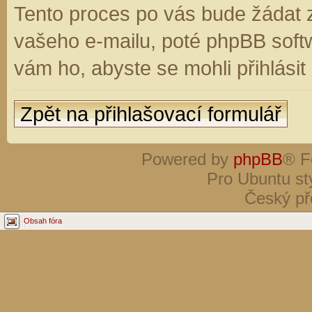
Tento proces po vás bude žádat 
vašeho e-mailu, poté phpBB soft
vám ho, abyste se mohli přihlási
Zpět na přihlašovací formulář
Powered by
phpBB
® F
Pro Ubuntu st
Český př
Obsah fóra