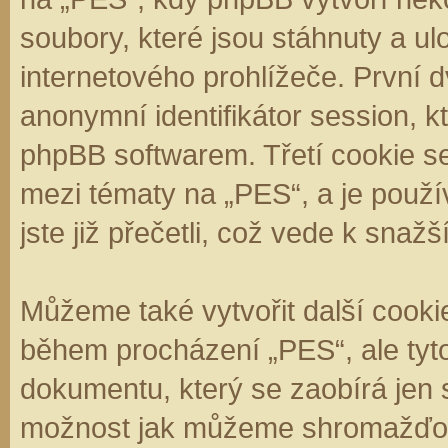
soubory, které jsou stáhnuty a 
internetového prohlížeče. První d
anonymní identifikátor session, k
phpBB softwarem. Třetí cookie se
mezi tématy na „PES“, a je použí
jste již přečetli, což vede k sna
Můžeme také vytvořit další cooki
během procházení „PES“, ale tyt
dokumentu, který se zaobírá jen 
možnost jak můžeme shromažďova