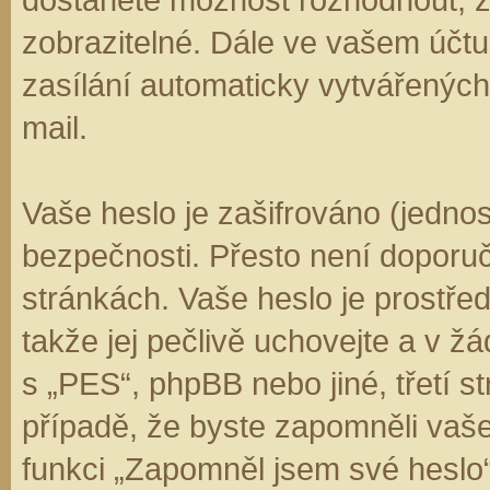
zobrazitelné. Dále ve vašem účt
zasílání automaticky vytvářenýc
mail.
Vaše heslo je zašifrováno (jedno
bezpečnosti. Přesto není doporuč
stránkách. Vaše heslo je prostře
takže jej pečlivě uchovejte a v 
s „PES“, phpBB nebo jiné, třetí s
případě, že byste zapomněli vaš
funkci „Zapomněl jsem své hesl