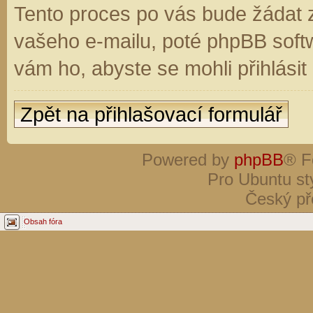
Tento proces po vás bude žádat 
vašeho e-mailu, poté phpBB soft
vám ho, abyste se mohli přihlási
Zpět na přihlašovací formulář
Powered by
phpBB
® F
Pro Ubuntu st
Český př
Obsah fóra