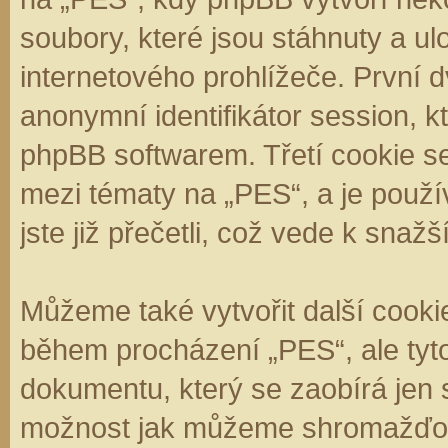
soubory, které jsou stáhnuty a 
internetového prohlížeče. První d
anonymní identifikátor session, k
phpBB softwarem. Třetí cookie se
mezi tématy na „PES“, a je použí
jste již přečetli, což vede k sna
Můžeme také vytvořit další cooki
během procházení „PES“, ale tyt
dokumentu, který se zaobírá jen 
možnost jak můžeme shromažďova