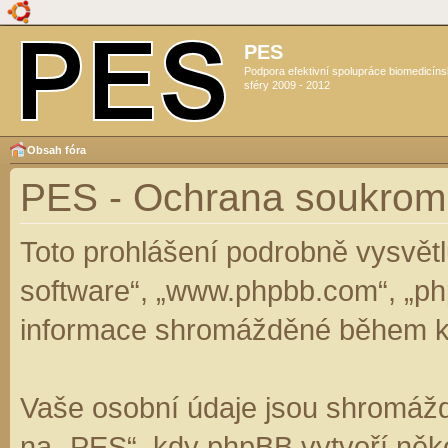
PES
Podpora efektivní spolupráce biomedicín
sféry 2009 - 2012
Obsah fóra
PES - Ochrana soukrom
Toto prohlášení podrobně vysvět
software“, „www.phpbb.com“, „ph
informace shromážděné během k
Vaše osobní údaje jsou shromáž
na „PES“, kdy phpBB vytvoří něko