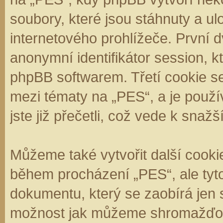
soubory, které jsou stáhnuty a 
internetového prohlížeče. První d
anonymní identifikátor session, k
phpBB softwarem. Třetí cookie se
mezi tématy na „PES“, a je použí
jste již přečetli, což vede k sna
Můžeme také vytvořit další cooki
během procházení „PES“, ale tyt
dokumentu, který se zaobírá jen 
možnost jak můžeme shromažďova