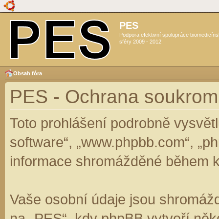
PES
Podpora efektivní spolupráce biomedicín
sféry 2009 - 2012
Obsah fóra
PES - Ochrana soukrom
Toto prohlášení podrobně vysvět
software“, „www.phpbb.com“, „ph
informace shromážděné během k
Vaše osobní údaje jsou shromáž
na „PES“, kdy phpBB vytvoří něko