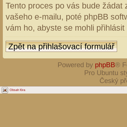
Tento proces po vás bude žádat 
vašeho e-mailu, poté phpBB soft
vám ho, abyste se mohli přihlási
Zpět na přihlašovací formulář
Powered by
phpBB
® F
Pro Ubuntu st
Český př
Obsah fóra