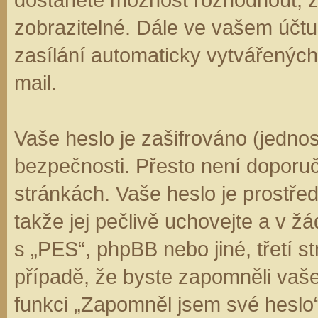
zobrazitelné. Dále ve vašem účt
zasílání automaticky vytvářenýc
mail.
Vaše heslo je zašifrováno (jedno
bezpečnosti. Přesto není doporuč
stránkách. Vaše heslo je prostře
takže jej pečlivě uchovejte a v 
s „PES“, phpBB nebo jiné, třetí s
případě, že byste zapomněli vaš
funkci „Zapomněl jsem své hesl