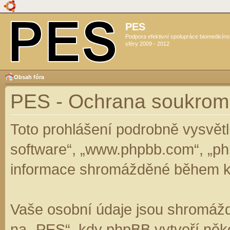
PES
Podpora efektivní spolupráce biomedicín
sféry 2009 - 2012
Obsah fóra
PES - Ochrana soukrom
Toto prohlášení podrobně vysvět
software“, „www.phpbb.com“, „ph
informace shromážděné během k
Vaše osobní údaje jsou shromáž
na „PES“, kdy phpBB vytvoří něko