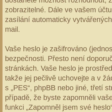
zobrazitelné. Dále ve vašem účt
zasílání automaticky vytvářenýc
mail.
Vaše heslo je zašifrováno (jedno
bezpečnosti. Přesto není doporuč
stránkách. Vaše heslo je prostře
takže jej pečlivě uchovejte a v 
s „PES“, phpBB nebo jiné, třetí s
případě, že byste zapomněli vaš
funkci „Zapomněl jsem své hesl