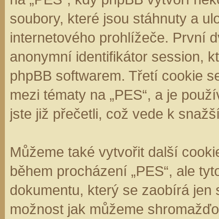
soubory, které jsou stáhnuty a 
internetového prohlížeče. První d
anonymní identifikátor session, k
phpBB softwarem. Třetí cookie se
mezi tématy na „PES“, a je použí
jste již přečetli, což vede k sna
Můžeme také vytvořit další cooki
během procházení „PES“, ale tyt
dokumentu, který se zaobírá jen 
možnost jak můžeme shromažďova