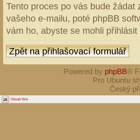
Tento proces po vás bude žádat 
vašeho e-mailu, poté phpBB soft
vám ho, abyste se mohli přihlási
Zpět na přihlašovací formulář
Powered by
phpBB
® F
Pro Ubuntu st
Český př
Obsah fóra