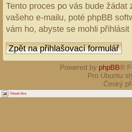
Tento proces po vás bude žádat 
vašeho e-mailu, poté phpBB soft
vám ho, abyste se mohli přihlási
Zpět na přihlašovací formulář
Powered by
phpBB
® F
Pro Ubuntu st
Český př
Obsah fóra