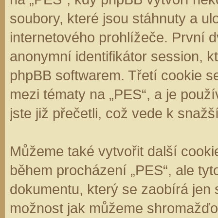
soubory, které jsou stáhnuty a 
internetového prohlížeče. První d
anonymní identifikátor session, k
phpBB softwarem. Třetí cookie se
mezi tématy na „PES“, a je použí
jste již přečetli, což vede k sna
Můžeme také vytvořit další cooki
během procházení „PES“, ale tyt
dokumentu, který se zaobírá jen 
možnost jak můžeme shromažďova