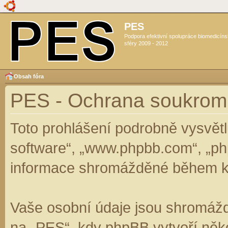
PES
Podpora efektivní spolupráce biomedicín
sféry 2009 - 2012
Obsah fóra
PES - Ochrana soukrom
Toto prohlášení podrobně vysvět
software“, „www.phpbb.com“, „ph
informace shromážděné během k
Vaše osobní údaje jsou shromáž
na „PES“, kdy phpBB vytvoří něko