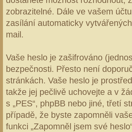
zobrazitelné. Dále ve vašem účt
zasílání automaticky vytvářenýc
mail.
Vaše heslo je zašifrováno (jedno
bezpečnosti. Přesto není doporuč
stránkách. Vaše heslo je prostře
takže jej pečlivě uchovejte a v 
s „PES“, phpBB nebo jiné, třetí s
případě, že byste zapomněli vaš
funkci „Zapomněl jsem své hesl